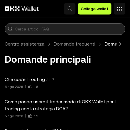
Passa al contenuto principale
Collega wallet
Centro assistenza
Domande frequenti
Domande pr
Domande principali
Che cos'è il routing JIT?
5 ago 2026
18
Come posso usare il trader mode di OKX Wallet per il
trading con la strategia DCA?
5 ago 2026
12