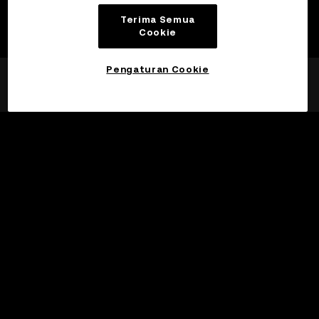
Terima Semua
Cookie
Pengaturan Cookie
©2017 - 2026 WEB3.OKX.COM
Bahasa Indonesia/USD
More about OKX Wallet
Product