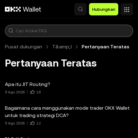
Lewati ke konten utama
Hubungkan
Pusat dukungan
T&amp;J
Pertanyaan Teratas
Pertanyaan Teratas
Apa itu JIT Routing?
5 Agu 2026
18
Bagaimana cara menggunakan mode trader OKX Wallet
untuk trading strategi DCA?
5 Agu 2026
12