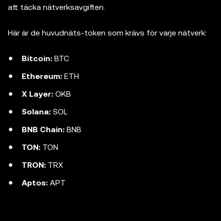
att täcka nätverksavgiften.
Här är de huvudnäts-token som krävs för varje nätverk:
Bitcoin:
BTC
Ethereum:
ETH
X Layer:
OKB
Solana:
SOL
BNB Chain:
BNB
TON:
TON
TRON:
TRX
Aptos:
APT