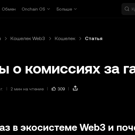
Обмен
Onchain OS
Больше
ы
Кошелек Web3
Кошелек
Статья
ы о комиссиях за г
г.
2 мин на чтение
309
газ в экосистеме Web3 и по