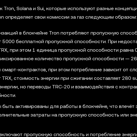
 Tron, Solana и Sui, которые используют разные концепц
ron определяет свои комиссии за газ следующим образом:
нзакций в блокчейне Tron потребляют пропускную спосо
т 5000 бесплатной пропускной способности. При недост
RX, при этом 1 единица пропускной способности равна 0
иксированное количество пропускной способности — 26
я смарт-контрактов, при этом потребление зависит от с
г TRX, стоимость энергии при сжигании составляет 280 s
энергии, но переводы TRC-20 и взаимодействия с контр
бности.
 быть активированы для работы в блокчейне, что влечёт 
олнительные затраты на пропускную способность или эн
 включают пропускную способность и потребление энерги