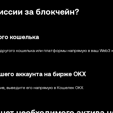
иссии за блокчейн?
ого кошелька
 другого кошелька или платформы напрямую в ваш Web3 
ашего аккаунта на бирже OKX
тив, выведите его напрямую в Кошелек OKX.
я нет необходимого актива н