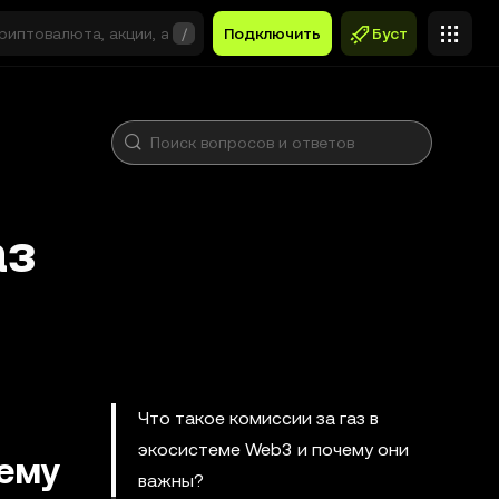
/
Подключить
Буст
аз
Что такое комиссии за газ в
экосистеме Web3 и почему они
чему
важны?