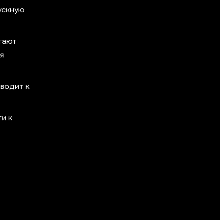
ускную
егают
я
иводит к
ти к