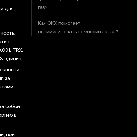
газ?
ии для
Как OKX помогает
оптимизировать комиссии за газ?
бность,
атке
,001 TRX.
8 единиц.
ложности
un за
актами
за собой
ергию в
и, при