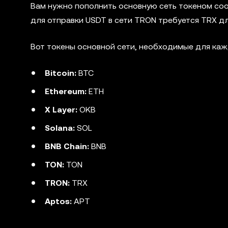
Вам нужно пополнить основную сеть токеном соо
для отправки USDT в сети TRON требуется TRX д
Вот токены основной сети, необходимые для каж
Bitcoin:
BTC
Ethereum:
ETH
X Layer:
OKB
Solana:
SOL
BNB Chain:
BNB
TON:
TON
TRON:
TRX
Aptos:
APT