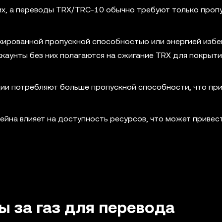
х, а переводы TRX/TRC-10 обычно требуют только проп
окированной пропускной способностью или энергией изб
ккаунты без них полагаются на сжигание TRX для покрыти
ции потребляют больше пропускной способности, что пр
ейна влияет на доступность ресурсов, что может привес
ы за газ для перевода