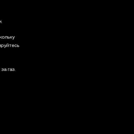
.
кольку
ируйтесь
за газ.