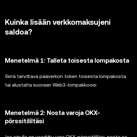
Kuinka lisään verkkomaksujeni
saldoa?
Menetelmä 1: Talleta toisesta lompakosta
Siirrä tarvittava pääverkon token toisesta lompakosta
tai alustalta suoraan Web3-lompakkoosi.
Menetelmä 2: Nosta varoja OKX-
pörssitililtäsi
Jos sinulla on vaadittu vara OKX-pörssitililläsi, nosta se