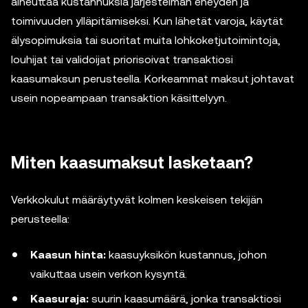
aiheuttaa kustannuksia järjestelmän eheyden ja
toimivuuden ylläpitämiseksi. Kun lähetät varoja, käytät
älysopimuksia tai suoritat muita lohkoketjutoimintoja,
louhijat tai validoijat priorisoivat transaktiosi
kaasumaksun perusteella. Korkeammat maksut johtavat
usein nopeampaan transaktion käsittelyyn.
Miten kaasumaksut lasketaan?
Verkkokulut määräytyvät kolmen keskeisen tekijän
perusteella:
Kaasun hinta:
kaasuyksikön kustannus, johon
vaikuttaa usein verkon kysyntä.
Kaasuraja:
suurin kaasumäärä, jonka transaktiosi