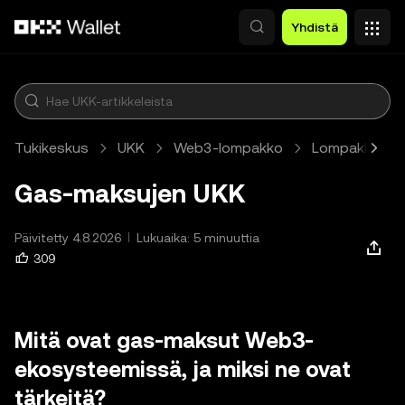
Siirry pääsisältöön
Yhdistä
Tukikeskus
UKK
Web3-lompakko
Lompakko
Gas-maksujen UKK
Päivitetty 4.8.2026
Lukuaika: 5 minuuttia
309
Mitä ovat gas-maksut Web3-
ekosysteemissä, ja miksi ne ovat
tärkeitä?