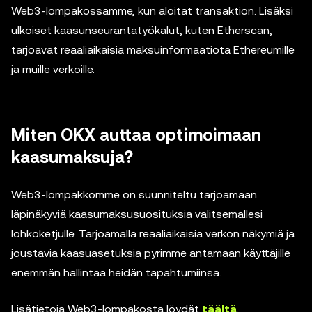
Web3-lompakossamme, kun aloitat transaktion. Lisäksi
ulkoiset kaasunseurantatyökalut, kuten Etherscan,
tarjoavat reaaliaikaisia maksuinformaatiota Ethereumille
ja muille verkoille.
Miten OKX auttaa optimoimaan
kaasumaksuja?
Web3-lompakkomme on suunniteltu tarjoamaan
läpinäkyviä kaasumaksusuosituksia valitsemallesi
lohkoketjulle. Tarjoamalla reaaliaikaisia verkon näkymiä ja
joustavia kaasuasetuksia pyrimme antamaan käyttäjille
enemmän hallintaa heidän tapahtumiinsa.
Lisätietoja Web3-lompakosta löydät
täältä
.