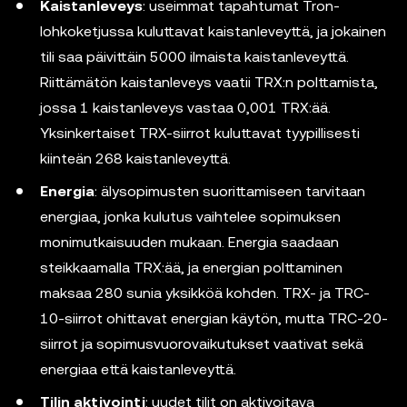
Kaistanleveys
: useimmat tapahtumat Tron-
lohkoketjussa kuluttavat kaistanleveyttä, ja jokainen
tili saa päivittäin 5000 ilmaista kaistanleveyttä.
Riittämätön kaistanleveys vaatii TRX:n polttamista,
jossa 1 kaistanleveys vastaa 0,001 TRX:ää.
Yksinkertaiset TRX-siirrot kuluttavat tyypillisesti
kiinteän 268 kaistanleveyttä.
Energia
: älysopimusten suorittamiseen tarvitaan
energiaa, jonka kulutus vaihtelee sopimuksen
monimutkaisuuden mukaan. Energia saadaan
steikkaamalla TRX:ää, ja energian polttaminen
maksaa 280 sunia yksikköä kohden. TRX- ja TRC-
10-siirrot ohittavat energian käytön, mutta TRC-20-
siirrot ja sopimusvuorovaikutukset vaativat sekä
energiaa että kaistanleveyttä.
Tilin aktivointi
: uudet tilit on aktivoitava