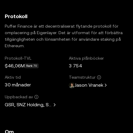
Protokoll
Puffer Finance är ett decentraliserat flytande protokoll för
omplacering på Eigenlayer. Det är utformat för att förbättra
tillgängligheten och lönsamheten för användare staking på
Ethereum.
Protokoll-TVL
Aktiva plånböcker
$46,06M
3 754
Rank 70
Aktiv tid
Teamstruktur
30 månader
Jason Vranek
Uppbackad av
GSR, SNZ Holding, Sandeep Nailwal, Mask Network, Faction,
Om