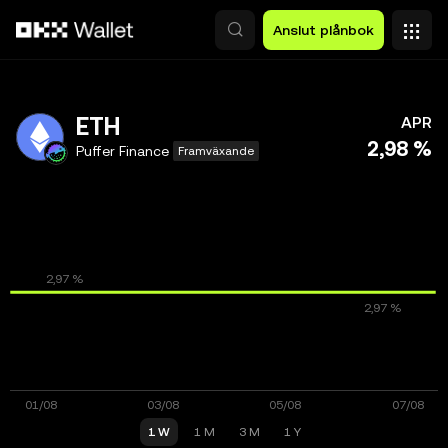
Hoppa till huvudinnehåll
Anslut plånbok
ETH
APR
2,98 %
Puffer Finance
Framväxande
1 W
1 M
3 M
1 Y