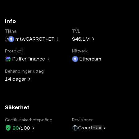
Info
Tjäna
TVL
mtwCARROT+ETH
$46,1M
Protokoll
Nätverk
Puffer Finance
Ethereum
Behandlingar uttag
14 dagar
Säkerhet
CertiK-säkerhetspoäng
Revisioner
Creed
90
/100
+ 3 till