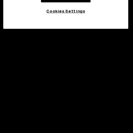
Cookies Settings
Investera
©2017 - 2026 WEB3.OKX.COM
Svenska/USD
More about OKX Wallet
Product