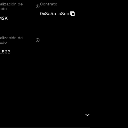
alización del
Contrato
ado
0x8a5a...a8ec
42K
alización del
ado
1.53B