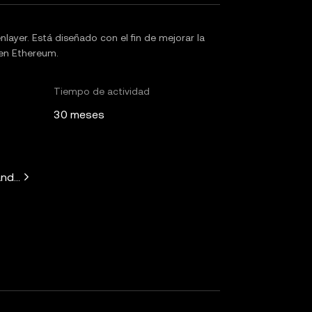
nlayer. Está diseñado con el fin de mejorar la
 en Ethereum.
Tiempo de actividad
30 meses
ndeep Nailwal, Mask Network, Faction, Electric Capital, Mech