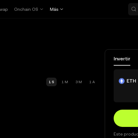
wap
Onchain OS
Más
Invertir
ETH
1 S
1 M
3 M
1 A
Este produc