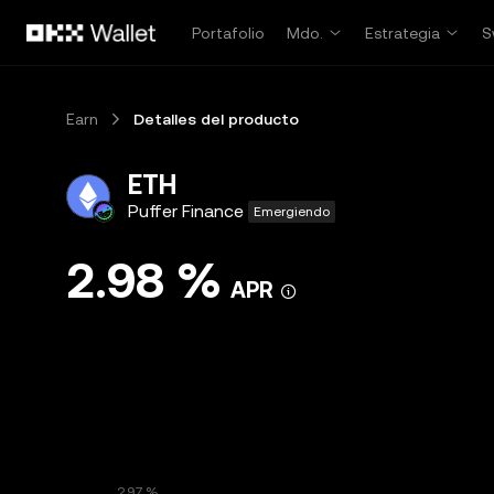
Saltar al contenido principal
Portafolio
Mdo.
Estrategia
S
Earn
Detalles del producto
ETH
Puffer Finance
Emergiendo
2.98 %
APR