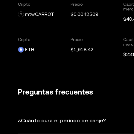
Cripto
Precio
Capit
merc
mtwCARROT
$0.0042509
$40.
Cripto
Precio
Capit
merc
ETH
$1,918.42
$23
Preguntas frecuentes
¿Cuánto dura el período de canje?