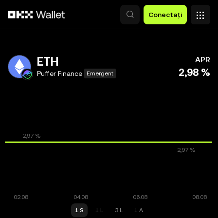
Săriți la conținutul principal
Conectați
ETH
APR
2,98 %
Puffer Finance
Emergent
1 S
1 L
3 L
1 A