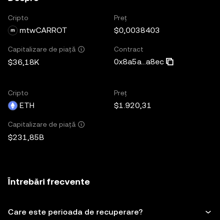
Cripto
Preț
mtwCARROT
$0,0038403
Contract
Capitalizare de piață
0x8a5a...a8ec
$36,18K
Cripto
Preț
ETH
$1.920,31
Capitalizare de piață
$231,85B
Întrebări frecvente
Care este perioada de recuperare?