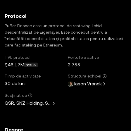
Protocol
Puffer Finance este un protocol de restaking lichid
descentralizat pe Eigenlayer. Este conceput pentru a
îmbunătăți accesibilitatea și profitabilitatea pentru utilizatorii
care fac staking pe Ethereum.
TVL protocol
Portofele active
$46,17M
3.755
Nivel 70
Timp de activitate
Structura echipei
30 de luni
Jason Vranek
Susținut de
GSR, SNZ Holding, Sandeep Nailwal, Mask Network, Faction,
Despre