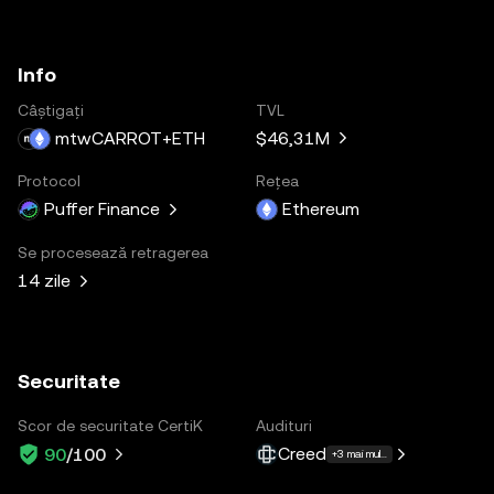
Info
Câștigați
TVL
mtwCARROT+ETH
$46,31M
Protocol
Rețea
Puffer Finance
Ethereum
Se procesează retragerea
14 zile
Securitate
Scor de securitate CertiK
Audituri
Creed
90
/100
+3 mai multe