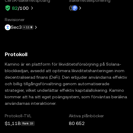
CertiK-säkerhetspoäng
Säkerhetsexponering
82
/100
Revisioner
Sec3
+ 11 till
Protokoll
Kamino är en plattform för likviditetsförsörjning på Solana-
blockkedjan, avsedd att optimera likviditetshanteringen inom
decentraliserad finans (DeFi). Den erbjuder användarna effektiv
och billig tillgångsförvaltning genom automatiserade
strategier, vilket underlättar effektiv kapitalallokering. Kamino
kommer att ha sitt eget poängsystem, som förväntas beräkna
användarnas interaktioner.
Protokoll-TVL
Aktiva plånböcker
$1,11B
80 652
Rank 19