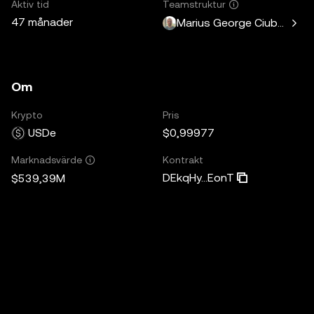
Aktiv tid
Teamstruktur
47 månader
Marius George Ciubotariu
Om
Krypto
Pris
USDe
$0,99977
Kontrakt
Marknadsvärde
DEkqHy...EonT
$539,39M