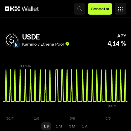
Pasar al contenido principal
Conectar
USDE
APY
4,14 %
Kamino / Ethena Pool
1 S
1 M
3 M
1 A