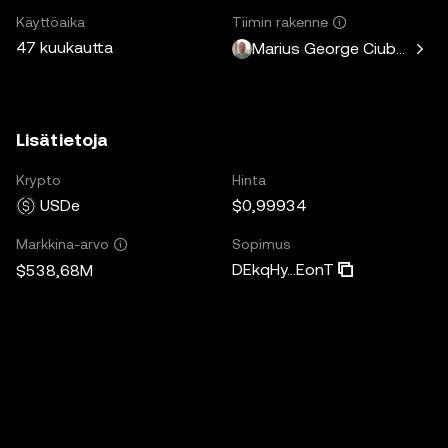
Käyttöaika
Tiimin rakenne
47 kuukautta
Marius George Ciubotariu
Lisätietoja
Krypto
Hinta
USDe
$0,99934
Sopimus
Markkina-arvo
DEkqHy...EonT
$538,68M