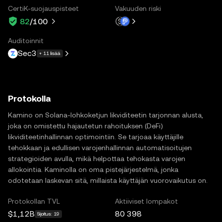
CertiK-suojauspisteet
Vakuuden riski
82
/100
Auditoinnit
Sec3
+ 11 lisää
Protokolla
Kamino on Solana-lohkoketjun likviditeetin tarjonnan alusta,
joka on omistettu hajautetun rahoituksen (DeFi)
likviditeetinhallinnan optimointiin. Se tarjoaa käyttäjille
tehokkaan ja edullisen varojenhallinnan automatisoitujen
strategioiden avulla, mikä helpottaa tehokasta varojen
allokointia. Kaminolla on oma pistejärjestelmä, jonka
odotetaan laskevan sitä, millaista käyttäjän vuorovaikutus on.
Protokollan TVL
Aktiiviset lompakot
$1,12B
80 398
Sijoitus: 19