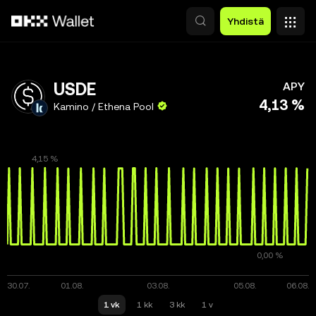
Siirry pääsisältöön
Yhdistä
USDE
APY
4,13 %
Kamino / Ethena Pool
1 vk
1 kk
3 kk
1 v