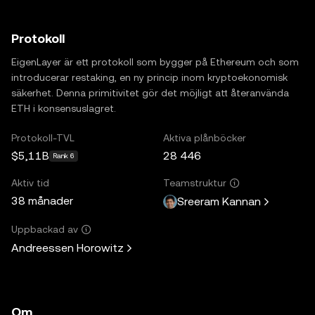
Protokoll
EigenLayer är ett protokoll som bygger på Ethereum och som
introducerar restaking, en ny princip inom kryptoekonomisk
säkerhet. Denna primitivitet gör det möjligt att återanvända
ETH i konsensuslagret.
Protokoll-TVL
Aktiva plånböcker
$5,11B
28 446
Rank 6
Aktiv tid
Teamstruktur
38 månader
Sreeram Kannan
Uppbackad av
Andreessen Horowitz
Om