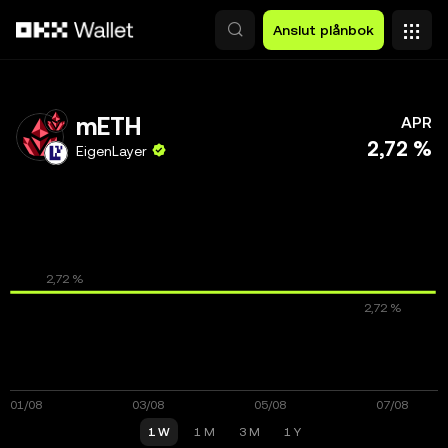
Hoppa till huvudinnehåll
Anslut plånbok
mETH
APR
2,72 %
EigenLayer
1 W
1 M
3 M
1 Y