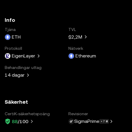
Info
Tjäna
TVL
ETH
$2,2M
Protokoll
Nätverk
EigenLayer
Ethereum
Behandlingar uttag
14 dagar
Säkerhet
CertiK-säkerhetspoäng
Revisioner
SigmaPrime
88
/100
+ 7 till