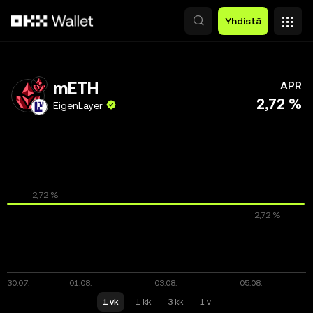
Siirry pääsisältöön
Yhdistä
mETH
APR
2,72 %
EigenLayer
1 vk
1 kk
3 kk
1 v