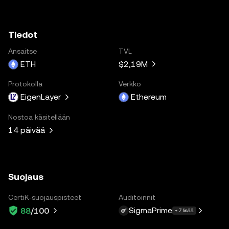
Tiedot
Ansaitse
TVL
ETH
$2,19M
Protokolla
Verkko
EigenLayer
Ethereum
Nostoa käsitellään
14 päivää
Suojaus
CertiK-suojauspisteet
Auditoinnit
SigmaPrime
88
/100
+ 7 lisää