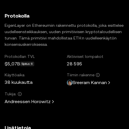
Protokolla
EigenLayer on Ethereumiin rakennettu protokolla, joka esittelee
uudelleensteikkauksen, uuden primitiivisen kryptotaloudellisen
turvan. Tämä primitiivi mahdollistaa ETH:n uudelleenkäytön
konsensuskerroksessa.
Protokollan TVL
Aktiiviset lompakot
$5,07B
28 595
Sijoitus: 6
Käyttöaika
Tiimin rakenne
38 kuukautta
Sreeram Kannan
Tukija:
Andreessen Horowitz
Lisätietoja