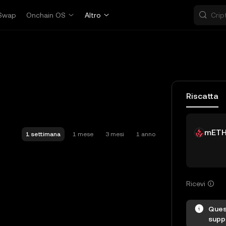
Swap
Onchain OS
Altro
Riscatta
mET
1 settimana
1 mese
3 mesi
1 anno
Ricevi
Ques
suppo