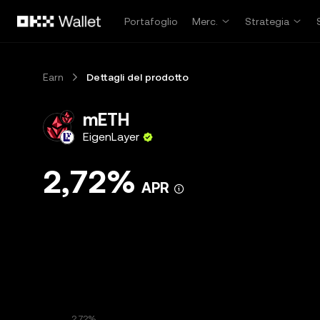
Passa al contenuto principale
Portafoglio
Merc.
Strategia
Earn
Dettagli del prodotto
mETH
EigenLayer
2,72%
APR