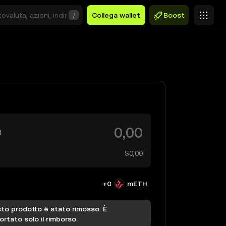
/
Collega wallet
Boost
H
$0,00
+0
mETH
to prodotto è stato rimosso. È
rtato solo il rimborso.