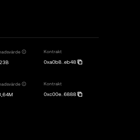
Kontrakt
nadsvärde
0xa0b8...eb48
,23B
Kontrakt
nadsvärde
0xc00e...6888
3,64M