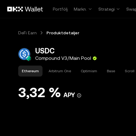
Hoppa till huvudinnehåll
Portfölj
Markn.
Strategi
Swa
DeFi Earn
Produktdetaljer
USDC
Compound V3/Main Pool
Ethereum
Arbitrum One
Optimism
Base
Scroll
3,32 %
APY