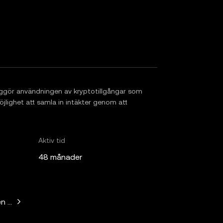
ggör användningen av kryptotillgångar som
jlighet att samla in intäkter genom att
Aktiv tid
48 månader
n Horowitz, Paradigm, Bain Capital Ventures