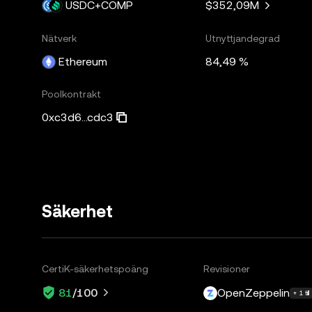
USDC+COMP
$352,09M
Nätverk
Utnyttjandegrad
Ethereum
84,49 %
Poolkontrakt
0xc3d6...cdc3
Säkerhet
CertiK-säkerhetspoäng
Revisioner
OpenZeppelin
81
/100
+ 1 till