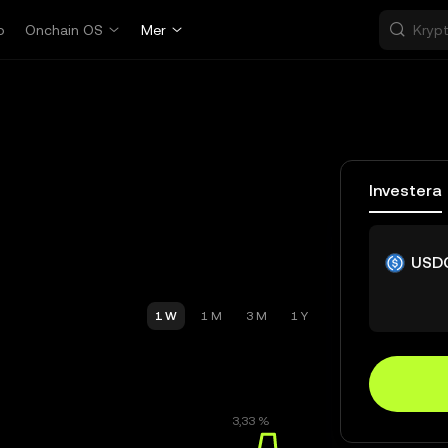
p
Onchain OS
Mer
Investera
USD
1 W
1 M
3 M
1 Y