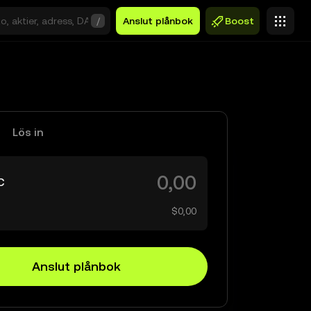
/
Anslut plånbok
Boost
Lös in
C
$0,00
Anslut plånbok