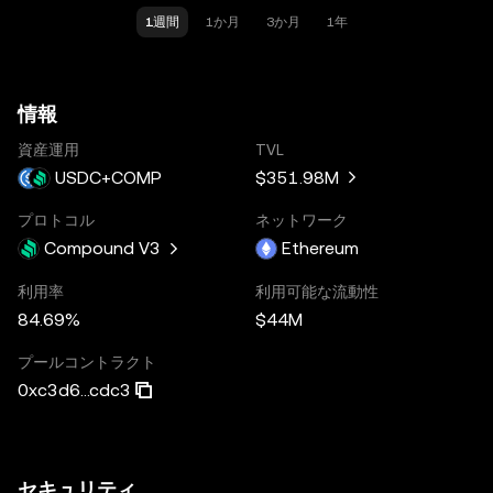
1週間
1か月
3か月
1年
情報
資産運用
TVL
USDC+COMP
$351.98M
プロトコル
ネットワーク
Compound V3
Ethereum
利用率
利用可能な流動性
84.69%
$44M
プールコントラクト
0xc3d6...cdc3
セキュリティ