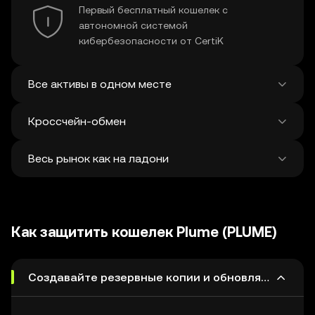
Первый бесплатный кошелек с
автономной системой
кибербезопасности от CertiK
Все активы в одном месте
Кроссчейн-обмен
Просматривайте балансы более чем в 100
блокчейнах из единого сервиса
Весь рынок как на ладони
Обмен и отправка активов через мост
между различными сетями за одну
транзакцию. Платформа находит лучшие
Изучайте и обменивайте более 1
цены на токены и NFT среди 500
миллиона криптовалют — каждую неделю
децентрализованных бирж и 38
Как защитить кошелек Plume (PLUME)
на платформу добавляются 120 000
маркетплейсов.
токенов.
Создавайте резервные копии и обновляйте коше