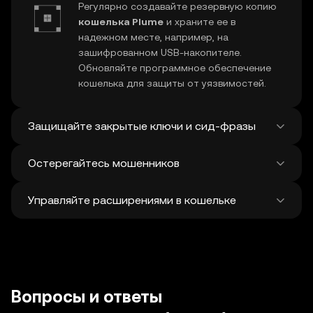
Регулярно создавайте резервную копию
кошелька Plume
и храните ее в
надежном месте, например, на
зашифрованном USB-накопителе.
Обновляйте программное обеспечение
кошелька для защиты от уязвимостей.
Защищайте закрытые ключи и сид-фразы
Остерегайтесь мошенников
Никому не сообщайте ваш
закрытый
ключ Plume
и фразу восстановления. Не
Управляйте расширениями в кошельке
записывайте и не храните эти данные в
Избегайте фишинговых атак на
кошелек
интернете. Для дополнительной защиты
Plume
. Загружайте программное
можно использовать аппаратный
обеспечение для кошелька только из
Регулярно просматривайте и отзывайте
кошелек.
официальных источников и с
неиспользуемые разрешения для
DApp
и
осторожностью относитесь к
токенов, чтобы защитить ваши Plume.
подозрительным сообщениям.
Проверяйте адреса получателей перед
Вопросы и ответы
совершением транзакций