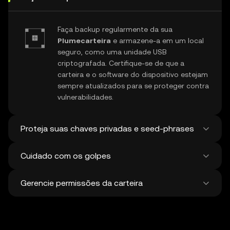
Faça backup regularmente da sua
Plumecarteira
e armazene-a em um local
seguro, como uma unidade USB
criptografada. Certifique-se de que a
carteira e o software do dispositivo estejam
sempre atualizados para se proteger contra
vulnerabilidades.
Proteja suas chaves privadas e seed-phrases
Cuidado com os golpes
Nunca compartilhe sua chave privada ou
frase de recuperação do
Plume
. Evite
Gerencie permissões da carteira
capturas de tela ou armazenamento digital
Fique atento a golpes de phishing
dessas informações confidenciais e
direcionados à sua
Plumecarteira de
considere o uso de uma carteira em
Bitcoin
. Sempre faça o download do
Revise e revogue regularmente todas as
hardware para maior proteção.
software de carteira de fontes oficiais e
aprovações não utilizadas de
dApps
e