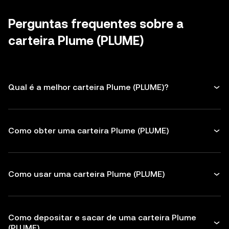
tenha cuidado com mensagens não
tokens para proteger seu Plume. Certifique-
solicitadas.
se de verificar os endereços dos
Perguntas frequentes sobre a
destinatários antes de fazer qualquer
carteira Plume (PLUME)
transação
Qual é a melhor carteira Plume (PLUME)?
Como obter uma carteira Plume (PLUME)
Como usar uma carteira Plume (PLUME)
Como depositar e sacar de uma carteira Plume
(PLUME)