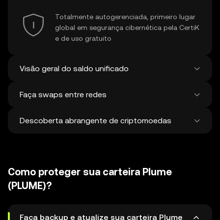
Totalmente autogerenciada, primeiro lugar
global em segurança cibernética pela CertiK
e de uso gratuito
Visão geral do saldo unificado
Faça swaps entre redes
Veja todos os saldos em mais de 100 chains
em um só lugar
Descoberta abrangente de criptomoedas
Faça swaps e pontes entre ativos em
diferentes redes em uma única transação.
Obtenha os melhores preços para tokens e
Descubra e faça swap de mais de 1 milhão
NFTs de 500 corretoras descentralizadas e
de criptomoedas diferentes, com uma
38 mercados.
Como proteger sua carteira Plume
média de 120.000 novas moedas
adicionadas semanalmente.
(PLUME)?
Faça backup e atualize sua carteira Plume