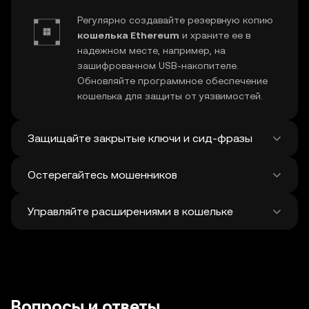
Регулярно создавайте резервную копию
кошелька Ethereum
и храните ее в
надежном месте, например, на
зашифрованном USB-накопителе.
Обновляйте программное обеспечение
кошелька для защиты от уязвимостей.
Защищайте закрытые ключи и сид-фразы
Остерегайтесь мошенников
Никому не сообщайте ваш
закрытый
ключ Ethereum
и фразу восстановления.
Управляйте расширениями в кошельке
Не записывайте и не храните эти данные в
Избегайте фишинговых атак на
кошелек
интернете. Для дополнительной защиты
Ethereum
. Загружайте программное
можно использовать аппаратный
обеспечение для кошелька только из
Регулярно просматривайте и отзывайте
кошелек.
официальных источников и с
неиспользуемые разрешения для
DApp
и
осторожностью относитесь к
токенов, чтобы защитить ваши Ethereum.
подозрительным сообщениям.
Проверяйте адреса получателей перед
Вопросы и ответы