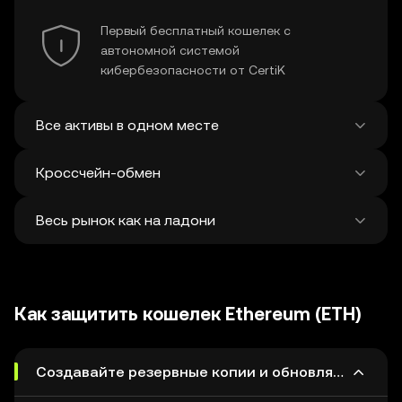
Первый бесплатный кошелек с
автономной системой
кибербезопасности от CertiK
Все активы в одном месте
Кроссчейн-обмен
Просматривайте балансы более чем в 100
блокчейнах из единого сервиса
Весь рынок как на ладони
Обмен и отправка активов через мост
между различными сетями за одну
транзакцию. Платформа находит лучшие
Изучайте и обменивайте более 1
цены на токены и NFT среди 500
миллиона криптовалют — каждую неделю
децентрализованных бирж и 38
Как защитить кошелек Ethereum (ETH)
на платформу добавляются 120 000
маркетплейсов.
токенов.
Создавайте резервные копии и обновляйте коше