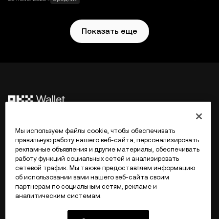
Web3-кошелек OKX и вспомогательные сервисы не
предлагаются биржей OKX и на них
распространяются
Условия использования Web3-
Показать еще
экосистемы OKX
.
©2017 - 2026 WEB3.OKX.COM
Мы используем файлы cookie, чтобы обеспечивать
правильную работу нашего веб-сайта, персонализировать
рекламные объявления и другие материалы, обеспечивать
Русский/USD
работу функций социальных сетей и анализировать
сетевой трафик. Мы также предоставляем информацию
об использовании вами нашего веб-сайта своим
партнерам по социальным сетям, рекламе и
аналитическим системам.
Подробнее об OKX Web3