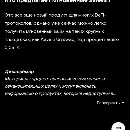
Кто предлагает мгновенные займы?
Это все еще новый продукт для многих DeFi-
протоколов, однако уже сейчас можно легко
получить мгновенный займ на таких крупных
площадках, как Aave и Uniswap, под процент всего
0,05 %.
Дисклеймер
Материалы предоставлены исключительно в
ознакомительных целях и могут включать
информацию о продуктах, которые недоступны в
вашем регионе. Они не являются инвестиционным
Развернуть
советом или рекомендацией, предложением или
приглашением к покупке, продаже или удержанию
криптовалюты / цифровых активов, советом в
финансовой, бухгалтерской, юридической или