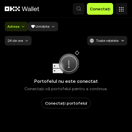
Săriți la conținutul principal
Conectați
Adrese
Urmărite
24 de ore
Toate rețelele
Portofelul nu este conectat
Conectați-vă portofelul pentru a continua.
Conectați portofelul