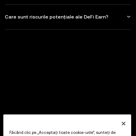
Care sunt riscurile potențiale ale DeFi Earn?
Făcând clic pe „Acceptați toate cookie-urile”, sunteți de