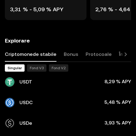
3,31 % - 5,09 % APY
2,76 % - 4,64 
Explorare
Criptomonede stabile
Bonus
Protocoale
Împru
Singular
Fond V3
Fond V2
8,29 % APY
USDT
5,48 % APY
USDC
3,93 % APY
USDe