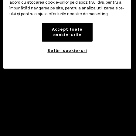
acord cu stocarea cookie-urilor pe dispozitivul dvs. pentru a
îmbunătăți navigarea pe site, pentru a analiza utilizarea site-
ului și pentru a ajuta eforturile noastre de marketing.
Accept toate
cookie-urile
Setări cookie-uri
©2017 - 2026 WEB3.OKX.COM
Română/USD