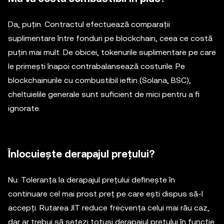
Da, puțin. Contractul efectuează comparații
suplimentare între fonduri pe blockchain, ceea ce costă
puțin mai mult. De obicei, tokenurile suplimentare pe care
le primești înapoi contrabalansează costurile. Pe
blockchainurile cu combustibil ieftin (Solana, BSC),
cheltuielile generale sunt suficient de mici pentru a fi
ignorate.
Înlocuiește derapajul prețului?
Nu. Toleranța la derapajul prețului definește în
continuare cel mai prost preț pe care ești dispus să-l
accepți. Rutarea JIT reduce frecvența celui mai rău caz,
dar ar trebui să setezi totuși derapajul prețului în funcție