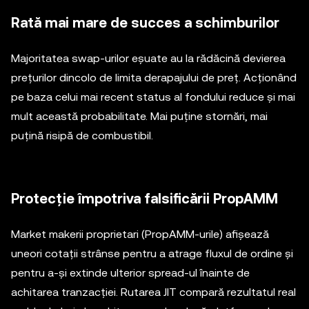
Rată mai mare de succes a schimburilor
Majoritatea swap-urilor eșuate au la rădăcină devierea
prețurilor dincolo de limita derapajului de preț. Acționând
pe baza celui mai recent status al fondului reduce și mai
mult această probabilitate. Mai puține stornări, mai
puțină risipă de combustibil.
Protecție împotriva falsificării PropAMM
Market makerii proprietari (PropAMM-urile) afișează
uneori cotații strânse pentru a atrage fluxul de ordine și
pentru a-și extinde ulterior spread-ul înainte de
achitarea tranzacției. Rutarea JIT compară rezultatul real