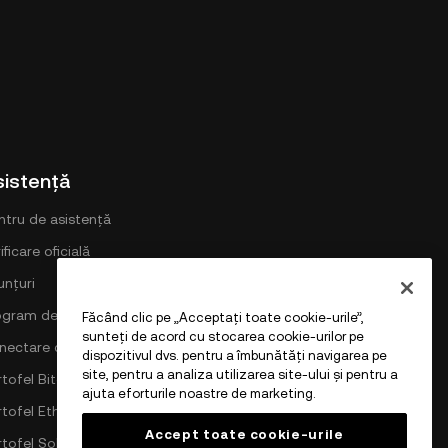
sistență
ntru de asistență
ificare oficială
unțuri
ogram de comisioane DEX
Făcând clic pe „Acceptați toate cookie-urile”,
sunteți de acord cu stocarea cookie-urilor pe
nectare cu OKX
dispozitivul dvs. pentru a îmbunătăți navigarea pe
site, pentru a analiza utilizarea site-ului și pentru a
tofel Bitcoin
ajuta eforturile noastre de marketing.
rtofel Ethereum
Accept toate cookie-urile
rtofel Solana