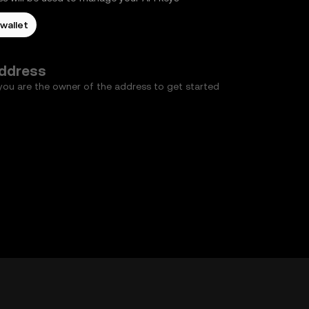
wallet
Pasul nu a fost finalizat
address
you are the owner of the address to get started