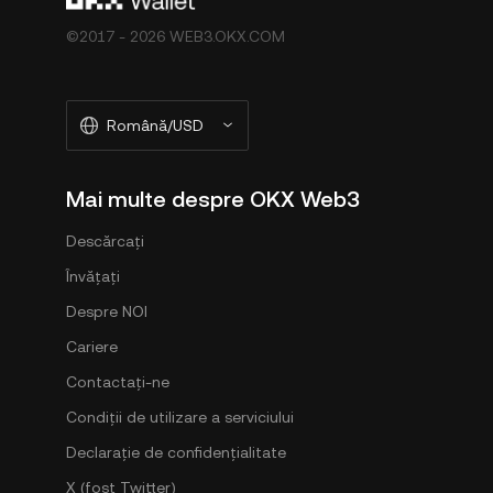
©2017 - 2026 WEB3.OKX.COM
Română/USD
Mai multe despre OKX Web3
Descărcați
Învățați
Despre NOI
Cariere
Contactați-ne
Condiții de utilizare a serviciului
Declarație de confidențialitate
X (fost Twitter)