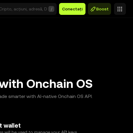
/
Conectați
Boost
 with Onchain OS
trade smarter with AI-native Onchain OS API.
 wallet
s will be used to manage your API keys