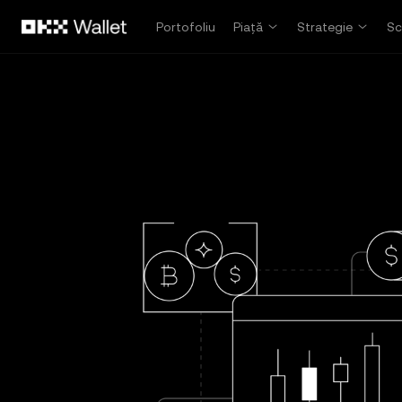
Săriți la conținutul principal
Portofoliu
Piață
Strategie
Sc