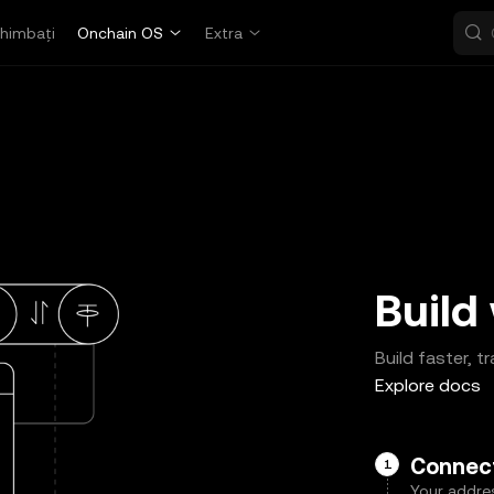
himbați
Onchain OS
Extra
Build
Build faster, 
Explore docs
Connect
1
Your addres