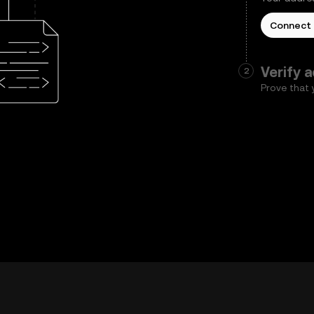
Connect 
Verify 
2
Prove that 