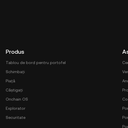
Produs
A
Tablou de bord pentru portofel
Ce
Schimbați
Ver
Piață
An
Câștigați
Pr
Onchain OS
Co
Explorator
Por
Securitate
Po
Po