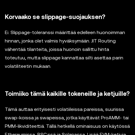
Korvaako se slippage-suojauksen?
Ei. Slippage-toleranssi määrittää edelleen huonoimman
hinnan, jonka olet valmis hyväksymään. JIT Routing
vähentää tilanteita, joissa huonoin sallittu hinta
toteutuu, mutta slippage kannattaa silti asettaa parin
volatiliteetin mukaan.
Toimiiko tämä kaikille tokeneille ja ketjuille?
Tämä auttaa erityisesti volatiileissa pareissa, suurissa
swap-koissa ja swapeissa, jotka käyttävät ProAMM- tai
PMM-likviditeettiä. Tällä hetkellä ominaisuus on käytössä
Ethereumissa, BSC:ssä ja Solanassa. Lisää EVM-ketjuja