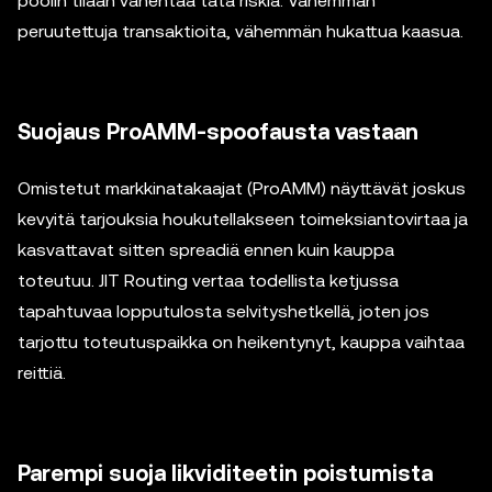
poolin tilaan vähentää tätä riskiä. Vähemmän
peruutettuja transaktioita, vähemmän hukattua kaasua.
Suojaus ProAMM-spoofausta vastaan
Omistetut markkinatakaajat (ProAMM) näyttävät joskus
kevyitä tarjouksia houkutellakseen toimeksiantovirtaa ja
kasvattavat sitten spreadiä ennen kuin kauppa
toteutuu. JIT Routing vertaa todellista ketjussa
tapahtuvaa lopputulosta selvityshetkellä, joten jos
tarjottu toteutuspaikka on heikentynyt, kauppa vaihtaa
reittiä.
Parempi suoja likviditeetin poistumista