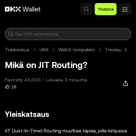
Siirry pääsisältöön
Yhdistä
Tukikeskus
UKK
Web3-lompakko
Treidaus
A
Mikä on JIT Routing?
Päivitetty 4.8.2026
Lukuaika: 5 minuuttia
18
Yleiskatsaus
JIT (Just-In-Time) Routing muuttaa tapaa, jolla ketjussa