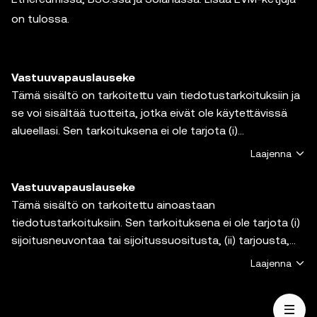
on tulossa.
Vastuuvapauslauseke
Tämä sisältö on tarkoitettu vain tiedotustarkoituksiin ja
se voi sisältää tuotteita, jotka eivät ole käytettävissä
alueellasi. Sen tarkoituksena ei ole tarjota (i)
sijoitusneuvontaa tai sijoitussuositusta, (ii) tarjousta tai
Laajenna
kehotusta ostaa, myydä tai pitää hallussa
krypto-/digitaalisia varoja tai (iii) taloudellista,
Vastuuvapauslauseke
kirjanpidollista, oikeudellista tai veroperusteista
Tämä sisältö on tarkoitettu ainoastaan
neuvontaa. Krypto-/digitaalisiin varoihin, kuten
tiedotustarkoituksiin. Sen tarkoituksena ei ole tarjota (i)
vakaakolikkoihin ja NFT:ihin, liittyy suuri riski, ja niiden arvo
sijoitusneuvontaa tai sijoitussuositusta, (ii) tarjousta,
voi vaihdella suuresti. Sinun on harkittava huolellisesti,
kehotusta tai kannustusta ostaa, myydä tai pitää
Laajenna
sopiiko krypto-/digitaalisten varojen treidaus tai
hallussa digitaalisia varoja tai (iii) taloudellista,
hallussapito sinulle taloudellisen tilanteesi valossa. Ota
kirjanpidollista, oikeudellista tai veroperusteista
yhteyttä laki-/vero-/sijoitusalan ammattilaiseen, jos
neuvontaa. Digitaaliset varat, mukaan lukien