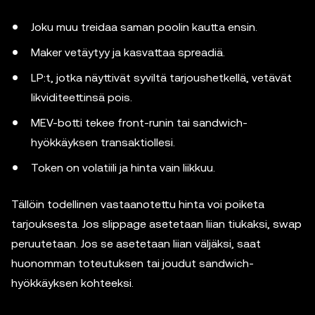
Joku muu treidaa saman poolin kautta ensin.
Maker vetäytyy ja kasvattaa spreadiä.
LP:t, jotka näyttivät syviltä tarjoushetkellä, vetävät
likviditeettinsä pois.
MEV-botti tekee front-runin tai sandwich-
hyökkäyksen transaktiollesi.
Token on volatiili ja hinta vain liikkuu.
Tällöin todellinen vastaanotettu hinta voi poiketa
tarjouksesta. Jos slippage asetetaan liian tiukaksi, swap
peruutetaan. Jos se asetetaan liian väljäksi, saat
huonomman toteutuksen tai joudut sandwich-
hyökkäyksen kohteeksi.