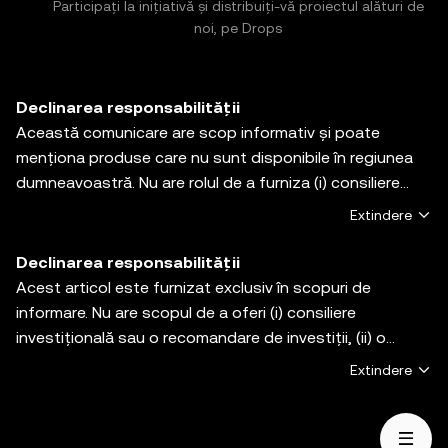
Participați la inițiativă și distribuiți-vă proiectul alături de
noi, pe Drops
Declinarea responsabilității
Această comunicare are scop informativ și poate
menționa produse care nu sunt disponibile în regiunea
dumneavoastră. Nu are rolul de a furniza (i) consiliere
investițională sau o recomandare de investiție; (ii)nu
Extindere
constituie o ofertă sau solicitare de cumpărare, vânzare,
sau deținere de active digitale, și (iii) nu reprezintă
Declinarea responsabilității
consultanță financiară, contabilă, juridică, sau fiscală.
Acest articol este furnizat exclusiv în scopuri de
Deținerile de active digitale, inclusiv criptomonedele
informare. Nu are scopul de a oferi (i) consiliere
stabile și NFT-urile, implică un grad ridicat de risc și pot
investițională sau o recomandare de investiții, (ii) o
fluctua foarte mult. Este imperativ să analizați cu
ofertă sau o solicitare de a cumpăra, vinde sau deține
Extindere
atenție dacă tranzacționarea sau deținerea de active
active digitale sau (iii) consiliere financiară, contabilă,
digitale este potrivită pentru dumneavoastră având în
juridică sau fiscală. Activele digitale, inclusiv
vedere propria situație financiară. Vă recomandăm să vă
criptomonedele stabile și NFT-urile, sunt supuse