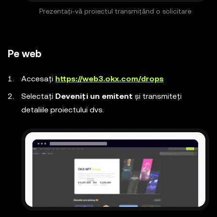
Prezentați-vă proiectul transmițând o solicitare
Pe web
Accesați
https://web3.okx.com/drops
Selectați
Deveniți un emitent
și transmiteți
detaliile proiectului dvs.