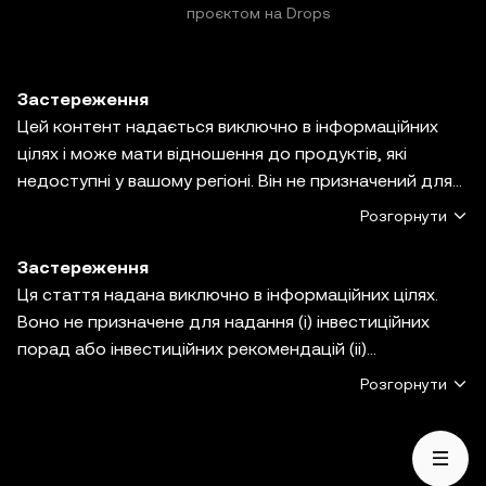
проєктом на Drops
Застереження
Цей контент надається виключно в інформаційних
цілях і може мати відношення до продуктів, які
недоступні у вашому регіоні. Він не призначений для
надання (i) порад або рекомендацій щодо
Розгорнути
інвестування; (ii) пропозицій або прохань купити,
продати або володіти криптовалютними/цифровими
Застереження
активами, або (iii) фінансових, бухгалтерських,
Ця стаття надана виключно в інформаційних цілях.
юридичних або податкових консультацій.
Воно не призначене для надання (i) інвестиційних
Криптовалютні/цифрові активи, включаючи
порад або інвестиційних рекомендацій (ii)
стейблкоїни та NFT, пов'язані з високим ступенем
пропозицій, заохочень або спонукань до купівлі,
Розгорнути
ризику та можуть бути волатильними. Ви повинні
продажу або володіння цифровими активами або (iii)
ретельно зважити, чи підходить вам торгівля
фінансових, бухгалтерських, юридичних або
криптовалютними/цифровими активами або
податкових консультацій. Цифрові активи, у тому
володіння ними з огляду на свій фінансовий стан.
числі стейблкоїни й NFT пов’язані з ринковою