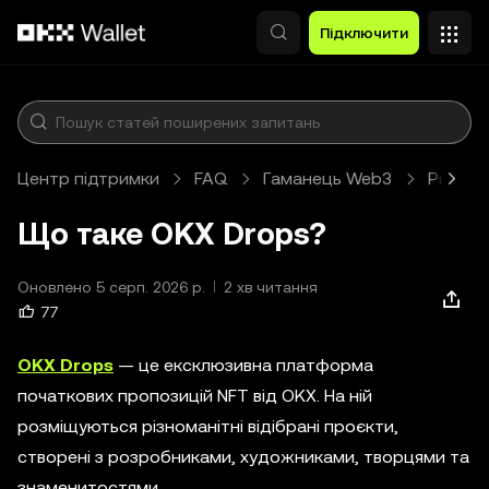
Перейти до основного вмісту
Підключити
Центр підтримки
FAQ
Гаманець Web3
Ринок
Що таке OKX Drops?
Оновлено 5 серп. 2026 р.
2 хв читання
77
OKX Drops
— це ексклюзивна платформа
початкових пропозицій NFT від OKX. На ній
розміщуються різноманітні відібрані проєкти,
створені з розробниками, художниками, творцями та
знаменитостями.