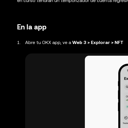
en curso tendrán un temporizador de cuenta regresiv
En la app
Abre tu OKX app, ve a
Web 3 > Explorar > NFT