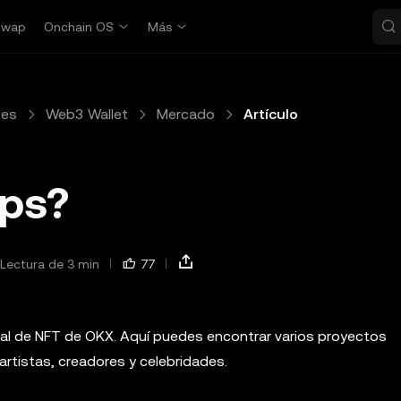
Swap
Onchain OS
Más
tes
Web3 Wallet
Mercado
Artículo
ps?
Lectura de 3 min
77
cial de NFT de OKX. Aquí puedes encontrar varios proyectos
rtistas, creadores y celebridades.