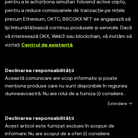
pentru a le achiziționa simultan folosind active cripto,
pentru a reduce comisioanele de tranzacție pe rețele
precum Ethereum, OKTC, BSC.OKX NFT se angajează să
își îmbunătățească continuu produsele și serviciile. Dacă
vă interesează OKX, Web3 sau blockchain, vă invităm să
vizitați
Centrul de asistență
.
Declinarea responsabilității
Această comunicare are scop informativ și poate
menționa produse care nu sunt disponibile în regiunea
dumneavoastră. Nu are rolul de a furniza (i) consiliere
investițională sau o recomandare de investiție; (ii)nu
Extindere
constituie o ofertă sau solicitare de cumpărare, vânzare,
sau deținere de active digitale, și (iii) nu reprezintă
Declinarea responsabilității
consultanță financiară, contabilă, juridică, sau fiscală.
Acest articol este furnizat exclusiv în scopuri de
Deținerile de active digitale, inclusiv criptomonedele
informare. Nu are scopul de a oferi (i) consiliere