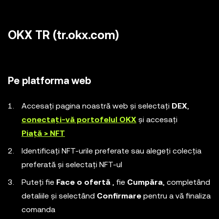
OKX TR (tr.okx.com)
Pe platforma web
Accesați pagina noastră web și selectați
DEX
,
conectați-vă portofelul OKX
și accesați
Piață > NFT
Identificați NFT-urile preferate sau alegeți colecția
preferată și selectați NFT-ul
Puteți fie
Face o ofertă
, fie
Cumpăra
, completând
detaliile și selectând
Confirmare
pentru a vă finaliza
comanda