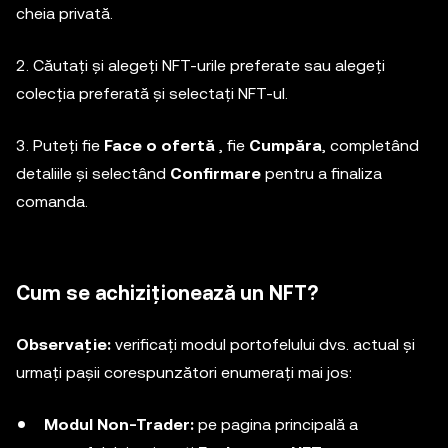
cheia privată.
2. Căutați și alegeți NFT-urile preferate sau alegeți
colecția preferată și selectați NFT-ul.
3. Puteți fie
Face o ofertă
, fie
Cumpăra
, completând
detaliile și selectând
Confirmare
pentru a finaliza
comanda.
Cum se achiziționează un NFT?
Observație:
verificați modul portofelului dvs. actual și
urmați pașii corespunzători enumerați mai jos:
Modul Non-Trader:
pe pagina principală a