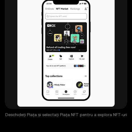
Deschideți Piața și selectați Piața NFT pentru a explora NFT-uri