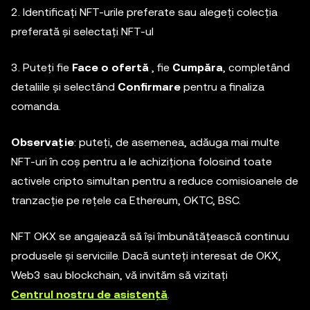
2. Identificați NFT-urile preferate sau alegeți colecția
preferată și selectați NFT-ul
3. Puteți fie
Face o ofertă
, fie
Cumpăra
, completând
detaliile și selectând
Confirmare
pentru a finaliza
comanda.
Observație
: puteți, de asemenea, adăuga mai multe
NFT-uri în coș pentru a le achiziționa folosind toate
activele cripto simultan pentru a reduce comisioanele de
tranzacție pe rețele ca Ethereum, OKTC, BSC.
NFT OKX se angajează să își îmbunătățească continuu
produsele și serviciile. Dacă sunteți interesat de OKX,
Web3 sau blockchain, vă invităm să vizitați
Centrul nostru de asistență
.