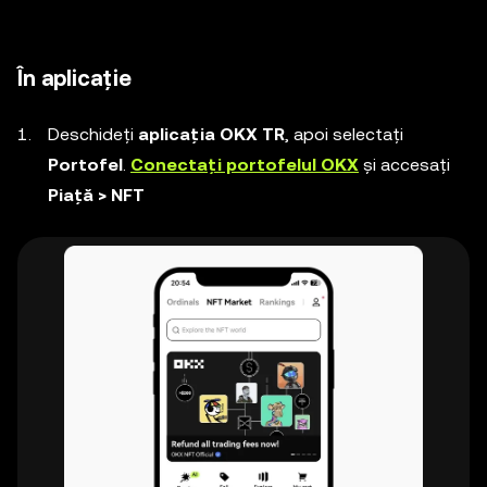
În aplicație
Deschideți
aplicația OKX TR
, apoi selectați
Portofel
.
Conectați portofelul OKX
și accesați
Piață > NFT