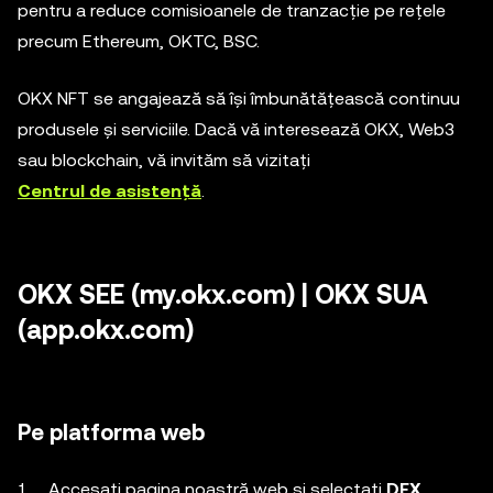
pentru a reduce comisioanele de tranzacție pe rețele
precum Ethereum, OKTC, BSC.
OKX NFT se angajează să își îmbunătățească continuu
produsele și serviciile. Dacă vă interesează OKX, Web3
sau blockchain, vă invităm să vizitați
Centrul de asistență
.
OKX SEE (my.okx.com) | OKX SUA
(app.okx.com)
Pe platforma web
Accesați pagina noastră web și selectați
DEX
,