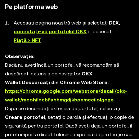
Pe platforma web
Accesați pagina noastră web și selectați
DEX
,
conectați-vă portofelul OKX
și accesați
Piață > NFT
Observație:
Dacă nu aveți încă un portofel, vă recomandăm să
descărcați extensia de navigator
OKX
Wallet
.
Descărcați din Chrome Web Store:
https://chrome.google.com/webstore/detail/okx-
wallet/mcohilncbfahbmgdjkbpemcciiolgcge
După ce deschideți extensia de portofel, selectați
Creare portofel
, setați o parolă și efectuați o copie de
siguranță pentru portofel. Dacă aveți deja un portofel, îl
puteți importa direct folosind expresia de protecție sau