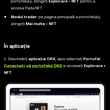
portofelului, atingeți
Explorare
>
NFT
pentru a
accesa Piața NFT
Modul trader:
pe pagina principală a portofelului,
atingeți
Mai multe
>
NFT
În aplicație
1. Deschideți
aplicația OKX
, apoi selectați
Portofel
.
Conectați-vă portofelul OKX
și accesați
Explorare >
NFT