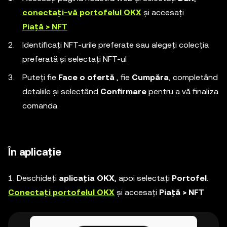
conectați-vă portofelul OKX
și accesați
Piață > NFT
Identificați NFT-urile preferate sau alegeți colecția
preferată și selectați NFT-ul
Puteți fie
Face o ofertă
, fie
Cumpăra
, completând
detaliile și selectând
Confirmare
pentru a vă finaliza
comanda
În aplicație
1. Deschideți
aplicația OKX
, apoi selectați
Portofel
.
Conectați portofelul OKX
și accesați
Piață > NFT