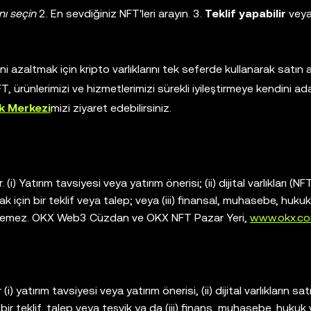
nı seçin
2. En sevdiğiniz NFT'leri arayın. 3.
Teklif yapabilir
vey
i azaltmak için kripto varlıklarını tek seferde kullanarak satın
 ürünlerimizi ve hizmetlerimizi sürekli iyileştirmeye kendini ada
k Merkezi
mizi ziyaret edebilirsiniz.
(i) Yatırım tavsiyesi veya yatırım önerisi; (ii) dijital varlıkları (NFT
için bir teklif veya talep; veya (iii) finansal, muhasebe, huku
dirilemez. OKX Web3 Cüzdan ve OKX NFT Pazar Yeri,
www.okx.c
 yatırım tavsiyesi veya yatırım önerisi, (ii) dijital varlıkların sat
ir teklif, talep veya teşvik ya da (iii) finans, muhasebe, hukuk