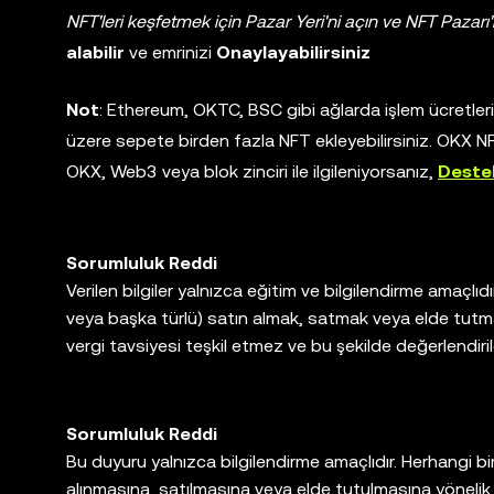
NFT'leri keşfetmek için Pazar Yeri'ni açın ve NFT Pazarı'
alabilir
ve emrinizi
Onaylayabilirsiniz
Not
: Ethereum, OKTC, BSC gibi ağlarda işlem ücretlerin
üzere sepete birden fazla NFT ekleyebilirsiniz. OKX NFT,
OKX, Web3 veya blok zinciri ile ilgileniyorsanız,
Deste
Sorumluluk Reddi
Verilen bilgiler yalnızca eğitim ve bilgilendirme amaçlıdır. 
veya başka türlü) satın almak, satmak veya elde tutmak 
vergi tavsiyesi teşkil etmez ve bu şekilde değerlen
adresinde yer alan ayrı hizmet koşullarına tabidir.
Sorumluluk Reddi
Bu duyuru yalnızca bilgilendirme amaçlıdır. Herhangi bir (i)
alınmasına, satılmasına veya elde tutulmasına yönelik b