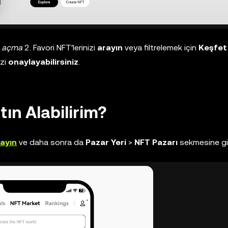
nı açma
2. Favori NFT'lerinizi
arayın
veya filtrelemek için
Keşfet
izi
onaylayabilirsiniz
.
ın Alabilirim?
ayın
ve daha sonra da
Pazar Yeri
>
NFT Pazarı
sekmesine gi