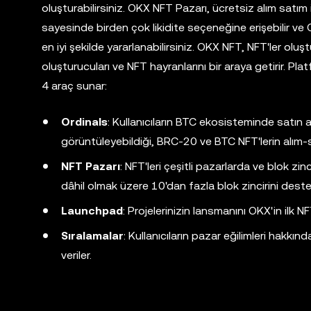
oluşturabilirsiniz. OKX NFT Pazarı, ücretsiz alım satım
sayesinde birden çok likidite seçeneğine erişebilir v
en iyi şekilde yararlanabilirsiniz. OKX NFT, NFT'ler oluştu
oluşturucuları ve NFT hayranlarını bir araya getirir. 
4 araç sunar:
Ordinals
: Kullanıcıların BTC ekosisteminde satın 
görüntüleyebildiği, BRC-20 ve BTC NFT'lerin alım-s
NFT Pazarı
: NFT'leri çeşitli pazarlarda ve blok 
dâhil olmak üzere 10'dan fazla blok zincirini deste
Launchpad
: Projelerinizin lansmanını OKX'in ilk 
Sıralamalar
: Kullanıcıların pazar eğilimleri hakk
veriler.