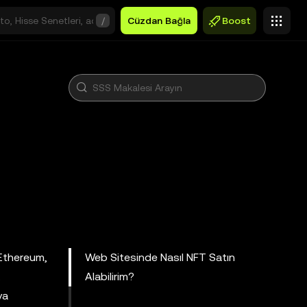
/
Cüzdan Bağla
Boost
 Ethereum,
Web Sitesinde Nasıl NFT Satın
.
Alabilirim?
ya