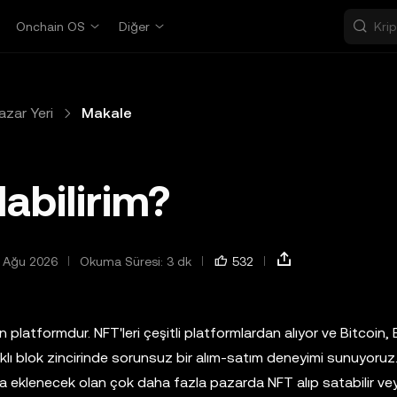
Onchain OS
Diğer
zar Yeri
Makale
abilirim?
 Ağu 2026
Okuma Süresi: 3 dk
532
n platformdur. NFT'leri çeşitli platformlardan alıyor ve Bitcoin,
lı blok zincirinde sorunsuz bir alım-satım deneyimi sunuyoruz
 eklenecek olan çok daha fazla pazarda NFT alıp satabilir ve