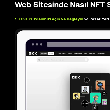
Web Sitesinde Nasıl NFT S
1. OKX cüzdanınızı açın ve bağlayın
ve
Pazar Yeri