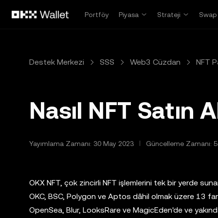
Ana İçeriğe Atla
Portföy
Piyasa
Strateji
Swap
Destek Merkezi
SSS
Web3 Cüzdan
NFT Pa
Nasıl NFT Satın Al
Yayımlama Zamanı: 30 May 2023
Güncelleme Zamanı: 5
OKX NFT, çok zincirli NFT işlemlerini tek bir yerde suna
OKC, BSC, Polygon ve Aptos dâhil olmak üzere 13 fark
OpenSea, Blur, LooksRare ve MagicEden'de ve yakında