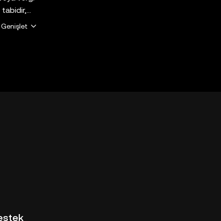
 tabidir,
in için
Genişlet
cü taraf
p, bu tür
 hizmetler
KX Web3
stem
estek