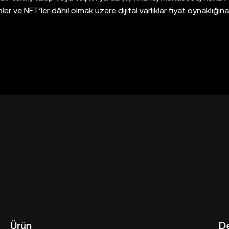
er ve NFT’ler dâhil olmak üzere dijital varlıklar fiyat oynaklığına
l varlıklarla al-sat yapmanın veya bu varlıklara sahip olmanın siz
ergi veya yatırım uzmanınıza danışın. OKX Web3 Cüzdan, üçün
za izin veren yalnızca bir kişisel gözetimli cüzdan hizmeti olu
gi bir kontrolü yoktur ve sorumluluğunda değildir. Tüm ürün ve
 yan hizmetleri OKX Borsa tarafından sunulmamaktadır ve [O
lp/okx-web3-ecosystem-terms-of-service
"OKX Web3 Ecosy
Ürün
D