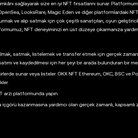
 imkânı sağlayarak size en iyi NFT fırsatlarını sunar. Platformu
e OpenSea, LooksRare, Magic Eden ve diğer platformlardaki NFT
rmak ve alıp satmak için çok çeşitli sanatçıları, oyun geliştiricile
Platformumuz, NFT deneyiminizi en üst düzeye çıkarmanıza yardı
almak, satmak, listelemek ve transfer etmek için gerçek zamanlı 
atımı ve kaydedilmesi için her şeyi bir arada bulunduran bir me
zincirlerde sunar veya listeler. OKX NFT Ethereum, OKC, BSC ve P
kler.
NFT arzı platformunda yapın.
ında içgörü kazanmasına yardımcı olan gerçek zamanlı, kapsamlı z