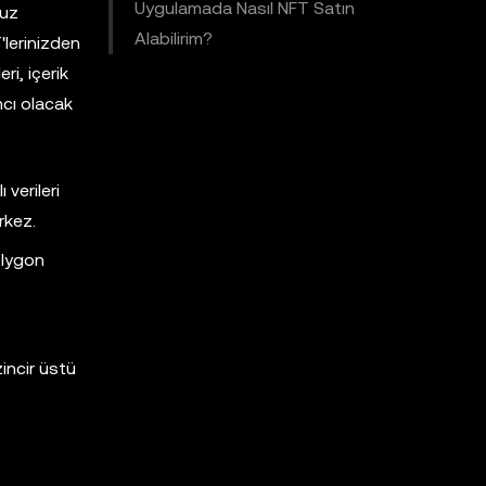
Uygulamada Nasıl NFT Satın
muz
Alabilirim?
'lerinizden
ri, içerik
mcı olacak
verileri
rkez.
olygon
incir üstü