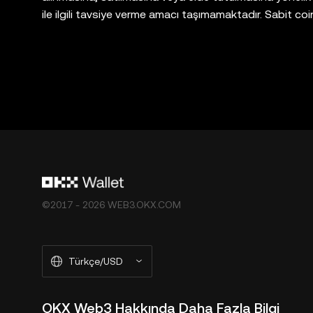
ile ilgili tavsiye verme amacı taşımamaktadır. Sabit coinl
yüksek derecede risk içerir ve değer kaybedebilir. Dijita
uygun olup olmadığı konusunda lütfen kendi hukuk, v
platformları keşfetmenize ve bunlarla etkileşim kurmanı
üçüncü taraf platformların hizmetleri üzerinde herhan
her bölgede kullanılamayabilir. OKX Web3 Cüzdan ve
Ekosistem Hizmet Şartları](
https://web3.okx.com/he
Terms of Service")’na tabidir.
©2017 - 2026 WEB3.OKX.COM
Türkçe/USD
OKX Web3 Hakkında Daha Fazla Bilgi