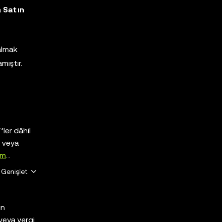
a
Satın
 almak
mıştır.
’ler dâhil
k veya
om
Genişlet
ın
 veya vergi