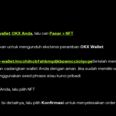
allet OKX Anda
, lalu cari
Pasar > NFT
rankan untuk mengunduh ekstensi peramban
OKX Wallet
.
x-wallet/mcohilncbfahbmgdjkbpemcciiolgcge
Setelah me
dan cadangkan wallet Anda dengan aman. Jika sudah memiliki w
ggunakan seed phrase atau kunci pribadi.
Anda, lalu pilih NFT
. Isi detailnya, lalu pilih
Konfirmasi
untuk menyelesaikan order