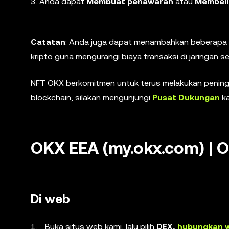
3. Anda dapat
Membuat penawaran
atau
Membeli
Catatan
: Anda juga dapat menambahkan beberapa 
kripto guna mengurangi biaya transaksi di jaringan s
NFT OKX berkomitmen untuk terus melakukan peningk
blockchain, silakan mengunjungi
Pusat Dukungan
ka
OKX EEA (my.okx.com) | 
Di web
Buka situs web kami, lalu pilih
DEX,
hubungkan w