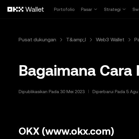
Lewati ke konten utama
Portofolio
Pasar
Strategi
Sw
Pusat dukungan
T&amp;J
Web3 Wallet
P
Bagaimana Cara 
Dipublikasikan Pada 30 Mei 2023
Diperbarui Pada 5 Agu
OKX (www.okx.com)