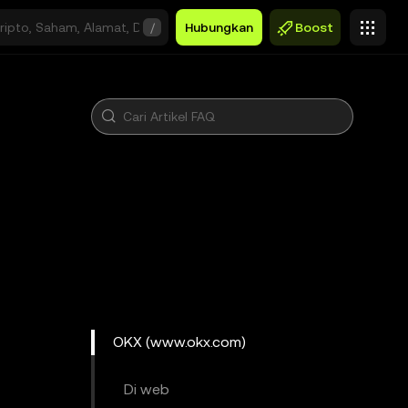
/
Hubungkan
Boost
OKX (www.okx.com)
Di web