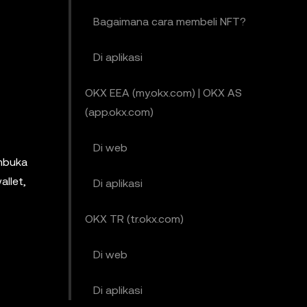
Bagaimana cara membeli NFT?
Di aplikasi
OKX EEA (my.okx.com) | OKX AS
(app.okx.com)
Di web
mbuka
allet,
Di aplikasi
OKX TR (tr.okx.com)
Di web
Di aplikasi