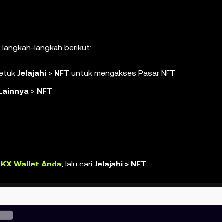
i langkah-langkah berikut:
ketuk
Jelajahi
>
NFT
untuk mengakses Pasar NFT
Lainnya
>
NFT
KX Wallet Anda
, lalu cari
Jelajahi > NFT