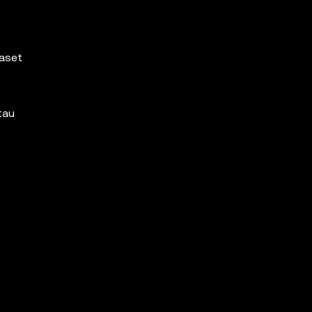
aset
tau