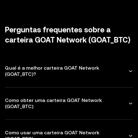
considere o uso de uma carteira em
de Bitcoin
. Sempre faça o download do
Revise e revogue regularmente todas as
hardware para maior proteção.
software de carteira de fontes oficiais e
aprovações não utilizadas de
dApps
e
tenha cuidado com mensagens não
tokens para proteger seu GOAT Network.
solicitadas.
Certifique-se de verificar os endereços dos
Perguntas frequentes sobre a
destinatários antes de fazer qualquer
carteira GOAT Network (GOAT_BTC)
transação
Qual é a melhor carteira GOAT Network
(GOAT_BTC)?
Como obter uma carteira GOAT Network
(GOAT_BTC)
Como usar uma carteira GOAT Network