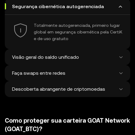
Segurança cibernética autogerenciada
Totalmente autogerenciada, primeiro lugar
global em segurança cibernética pela CertiK
e de uso gratuito
Visão geral do saldo unificado
Faça swaps entre redes
Veja todos os saldos em mais de 100 chains
em um só lugar
Descoberta abrangente de criptomoedas
Faça swaps e pontes entre ativos em
diferentes redes em uma única transação.
Obtenha os melhores preços para tokens e
Descubra e faça swap de mais de 1 milhão
NFTs de 500 corretoras descentralizadas e
de criptomoedas diferentes, com uma
38 mercados.
Como proteger sua carteira GOAT Network
média de 120.000 novas moedas
adicionadas semanalmente.
(GOAT_BTC)?