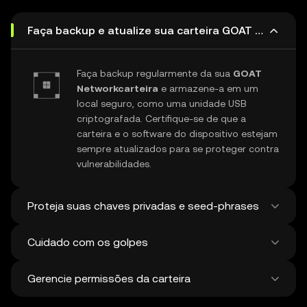
Faça backup e atualize sua carteira GOAT Network
Faça backup regularmente da sua
GOAT
Networkcarteira
e armazene-a em um
local seguro, como uma unidade USB
criptografada. Certifique-se de que a
carteira e o software do dispositivo estejam
sempre atualizados para se proteger contra
vulnerabilidades.
Proteja suas chaves privadas e seed-phrases
Cuidado com os golpes
Nunca compartilhe sua chave privada ou
frase de recuperação do
GOAT Network
.
Gerencie permissões da carteira
Evite capturas de tela ou armazenamento
Fique atento a golpes de phishing
digital dessas informações confidenciais e
direcionados à sua
GOAT Networkcarteira