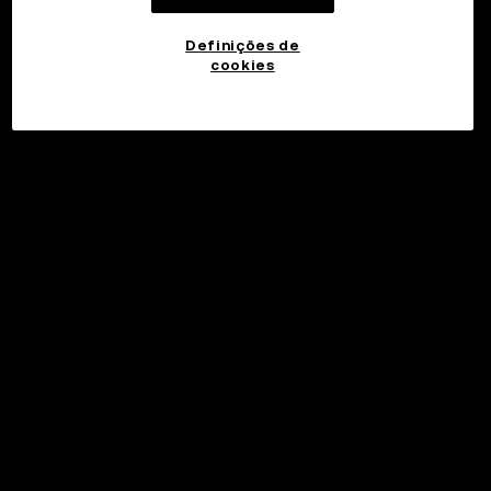
Definições de
cookies
©2017 - 2026 WEB3.OKX.COM
Português (Brasil)/USD