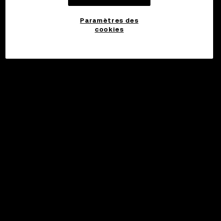
Paramètres des
cookies
©2017 - 2026 WEB3.OKX.COM
Français/USD