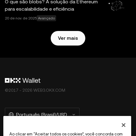
O que são blobs? A solução da Ethereum
corretora OKX e estão sujeitos aos
Termos de Serviço do
para escalabilidade e eficiência
Ecossistema OKX Web3
.
20 de nov. de 2025
Avançado
Ver mais
©2017 - 2026 WEB3.OKX.COM
Português (Brasil)/USD
Ao clicar em “Aceitar todos os cookies”, você concorda com