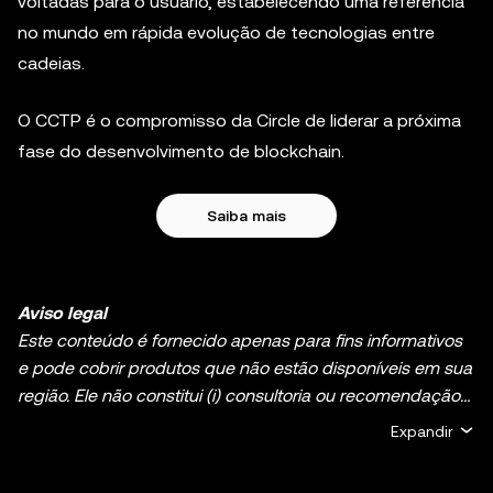
voltadas para o usuário, estabelecendo uma referência
no mundo em rápida evolução de tecnologias entre
cadeias.
O CCTP é o compromisso da Circle de liderar a próxima
fase do desenvolvimento de blockchain.
Saiba mais
Aviso legal
Este conteúdo é fornecido apenas para fins informativos
e pode cobrir produtos que não estão disponíveis em sua
região. Ele não constitui (i) consultoria ou recomendação
de investimento; (ii) uma oferta ou solicitação para
Expandir
comprar, vender ou manter criptomoedas/ativos digitais;
ou (iii) consultoria financeira, contábil, jurídica ou fiscal. O