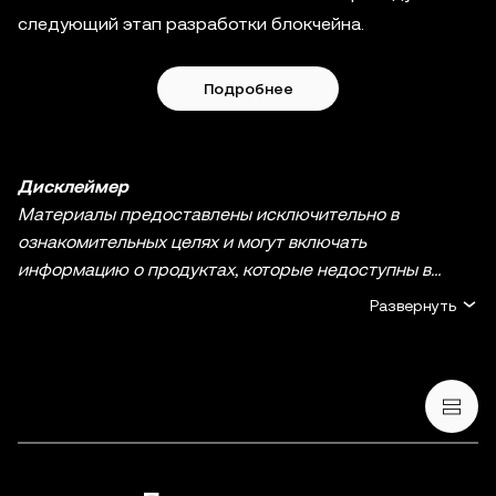
следующий этап разработки блокчейна.
Подробнее
Дисклеймер
Материалы предоставлены исключительно в
ознакомительных целях и могут включать
информацию о продуктах, которые недоступны в
вашем регионе. Они не являются инвестиционным
Развернуть
советом или рекомендацией, предложением или
приглашением к покупке, продаже или удержанию
криптовалюты / цифровых активов, советом в
финансовой, бухгалтерской, юридической или
налоговой сфере. Криптовалюты / цифровые активы, в
том числе стейблкоины и NFT, сопряжены с высокой
степенью риска и их курсы могут сильно колебаться.