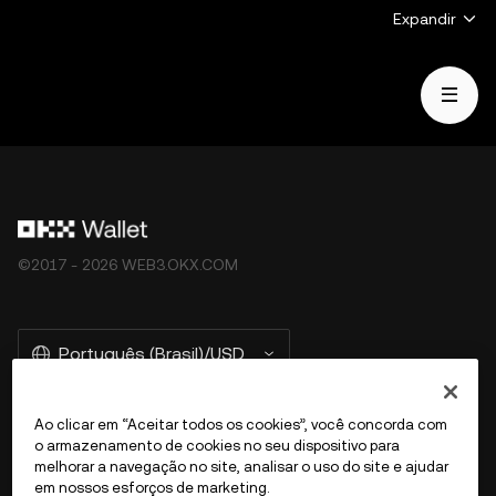
oferta ou solicitação ou incentivo para comprar, vender
Expandir
ou manter ativos digitais ou (iii) consultoria financeira,
contábil, jurídica ou tributária. Os ativos digitais,
incluindo stablecoins e NFTs, estão sujeitos à
volatilidade do mercado, envolvem alto grau de risco e
podem perder valor. Consulte um profissional da área
jurídica/fiscal/de investimentos para determinar se o
trading ou o holding de ativos digitais é adequado para
você. A OKX Web3 Wallet é apenas um serviço de
software de carteira de autocustódia que permite que
©2017 - 2026 WEB3.OKX.COM
você descubra e interaja com plataformas de terceiros
e não tem controle, nem é responsável pelos serviços
dessas plataformas de terceiros. Nem todos os
Português (Brasil)/USD
produtos são oferecidos em todas as regiões. A OKX
Web3 Wallet e seus serviços auxiliares não são
oferecidos pela Corretora OKX e estão sujeitos aos
Ao clicar em “Aceitar todos os cookies”, você concorda com
o armazenamento de cookies no seu dispositivo para
[Termos de serviço do ecossistema da OKX Web3]
Mais sobre a OKX Web3
melhorar a navegação no site, analisar o uso do site e ajudar
(
https://web3.okx.com/help/okx-web3-ecosystem-
em nossos esforços de marketing.