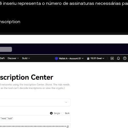
inseriu representa o número de assinaturas necessárias pa
nscription