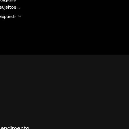
 sujeitos à
Expandir
ê. A OKX
raja com
. Nem
ferecidos
Web3").
tendimento