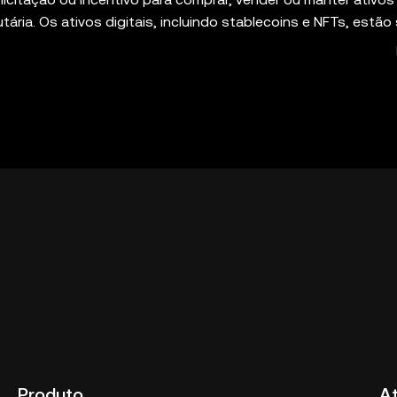
ributária. Os ativos digitais, incluindo stablecoins e NFTs, estão
 e podem perder valor. Consulte um profissional da área
o trading ou o holding de ativos digitais é adequado para voc
teira de autocustódia que permite que você descubra e inte
 responsável pelos serviços dessas plataformas de terceiros
es. A OKX Web3 Wallet e seus serviços auxiliares não são o
e serviço do ecossistema da OKX Web3]
rms-of-service
"Termos de serviço do ecossistema da OKX 
Produto
A