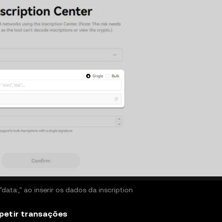
data:," ao inserir os dados da inscription
petir transações