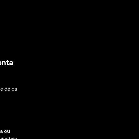
enta
de de os
ia ou
digitais