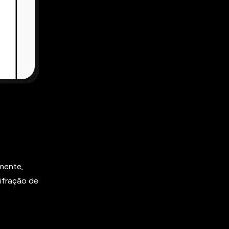
mente,
ifração de