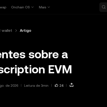
wap
Onchain OS
Mais
 wallet
Artigo
ntes sobre a
scription EVM
go. de 2026
Leitura de 3min
24