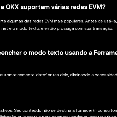
 da OKX suportam várias redes EVM?
rta algumas das redes EVM mais populares. Antes de usá-la,
innet e o modo texto, e então prossiga com sua transação.
reencher o modo texto usando a Ferram
ui automaticamente 'data:' antes dele, eliminando a necessida
tivos. Seu conteúdo não se destina a fornecer (i) consultor
icitação ou incentivo para comprar, vender ou manter ativos 