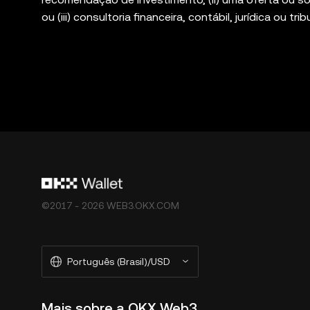
ou (iii) consultoria financeira, contábil, jurídica ou t
volatilidade do mercado, envolvem alto grau de risco
jurídica/fiscal/de investimentos para determinar se 
Web3 Wallet é apenas um serviço de software de car
plataformas de terceiros e não tem controle, nem é
todos os produtos são oferecidos em todas as regiõ
pela Corretora OKX e estão sujeitos aos [Termos d
(
https://web3.okx.com/help/okx-web3-ecosystem-te
©2017 - 2026 WEB3.OKX.COM
Português (Brasil)/USD
Mais sobre a OKX Web3