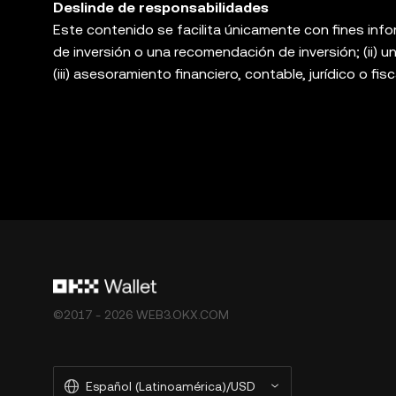
Deslinde de responsabilidades
Este contenido se facilita únicamente con fines info
de inversión o una recomendación de inversión; (ii) un
(iii) asesoramiento financiero, contable, jurídico o fis
sujetos a la volatilidad del mercado, implican un alto
asesor jurídico, fiscal o de inversiones si el trading
Wallet es solo un servicio de software de billetera d
plataformas de terceros, y no tiene ningún control 
productos no están disponibles en determinadas reg
de OKX Exchange y están sujetos a los [términos de
web3-ecosystem-terms-of-service
"Términos de se
©2017 - 2026 WEB3.OKX.COM
Español (Latinoamérica)/USD