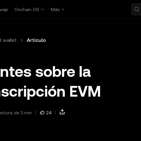
wap
Onchain OS
Más
 wallet
Artículo
ntes sobre la
nscripción EVM
lectura de 3 min
24