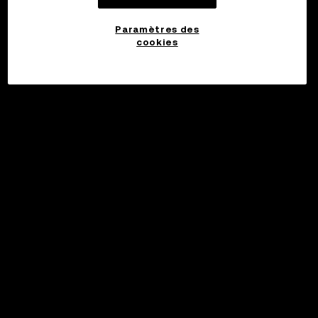
Paramètres des
cookies
©2017 - 2026 WEB3.OKX.COM
Français/USD