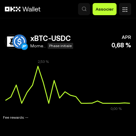
Aller au contenu principal
Associer
xBTC-USDC
APR
0,68 %
Momentum
Phase initiale
Fee rewards:
--