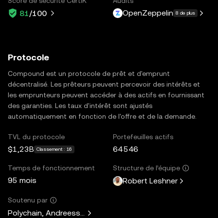
Score de sécurité CertiK
Audits
OpenZeppelin
81
/100
8 de plus
Protocole
Compound est un protocole de prêt et d'emprunt
décentralisé. Les prêteurs peuvent percevoir des intérêts et
les emprunteurs peuvent accéder à des actifs en fournissant
des garanties. Les taux d'intérêt sont ajustés
automatiquement en fonction de l'offre et de la demande.
TVL du protocole
Portefeuilles actifs
$1,23B
64 546
Classement : 16
Temps de fonctionnement
Structure de l’équipe
95 mois
Robert Leshner
Soutenu par
Polychain, Andreessen Horowitz, Paradigm, Bain Capital V