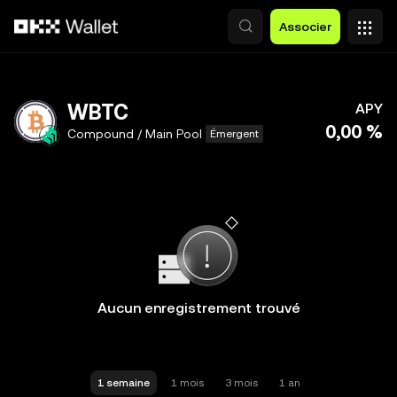
Aller au contenu principal
Associer
WBTC
APY
0,00 %
Compound / Main Pool
Émergent
Aucun enregistrement trouvé
1 semaine
1 mois
3 mois
1 an