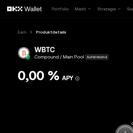
Zum Hauptinhalt springen
Portfolio
Markt
Strategie
Sw
Earn
Produktdetails
WBTC
Compound / Main Pool
Aufstrebend
0,00 %
APY