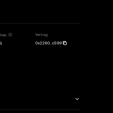
Vertrag
tkap.
0x2260...c599
B