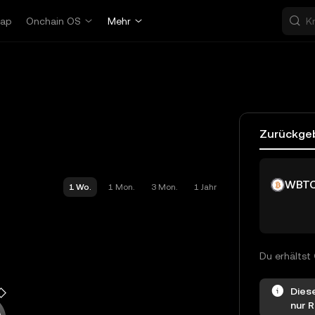
ap
Onchain OS
Mehr
Zurückge
WBT
1 Wo.
1 Mon.
3 Mon.
1 Jahr
Du erhältst
Dies
nur 