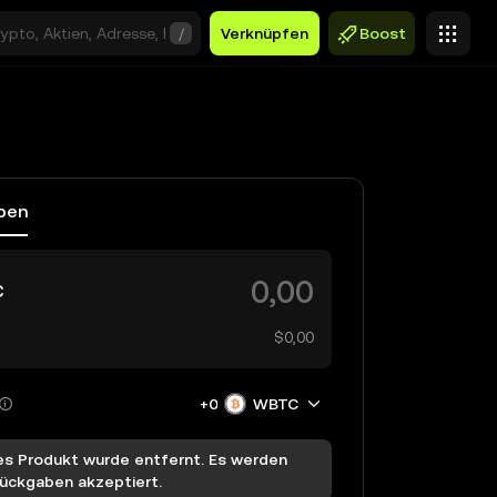
/
Verknüpfen
Boost
ben
C
$0,00
+0
WBTC
es Produkt wurde entfernt. Es werden
Rückgaben akzeptiert.