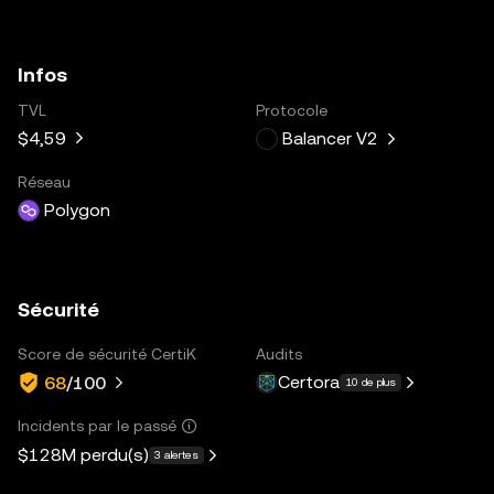
Infos
TVL
Protocole
$4,59
Balancer V2
Réseau
Polygon
Sécurité
Score de sécurité CertiK
Audits
Certora
68
/100
10 de plus
Incidents par le passé
$128M
perdu(s)
3 alertes