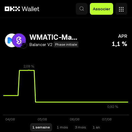
Aller au contenu principal
Associer
WMATIC-MaticX
APR
1,1 %
Balancer V2
Phase initiale
1 semaine
1 mois
3 mois
1 an