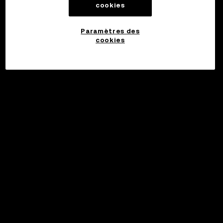
cookies
Paramètres des
cookies
Investir
©2017 - 2026 WEB3.OKX.COM
Français/USD
En savoir plus sur OKX Web3