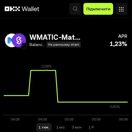
Перейти до основного вмісту
Підключити
WMATIC-MaticX
APR
1,23%
Balancer V2
На ранньому етапі
1 тиж.
1 міс
3 млн
1 Р