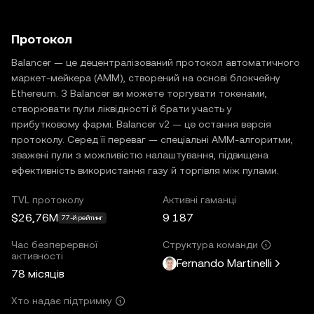
Протокол
Balancer — це децентралізований протокол автоматичного
маркет-мейкера (AMM), створений на основі блокчейну
Ethereum. З Balancer ви можете торгувати токенами,
створювати пули ліквідності й брати участь у
прибутковому фармі. Balancer v2 — це остання версія
протоколу. Серед її переваг — спеціальні AMM-алгоритми,
зважені пули з можливістю налаштування, підвищена
ефективність використання газу й торгівля між пулами.
TVL протоколу
Активні гаманці
$26,76M
9 187
77-й рейтинг
Час безперервної
Структура команди
активності
Fernando Martinelli
78 місяців
Хто надає підтримку