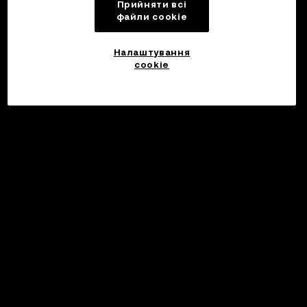
Прийняти всі
файли сookie
Налаштування
cookie
Інвестуйте
©2017 - 2026 WEB3.OKX.COM
Українська/USD