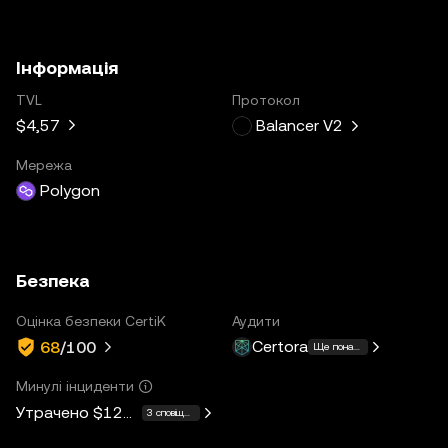
Інформація
TVL
Протокол
$4,57
Balancer V2
Мережа
Polygon
Безпека
Оцінка безпеки CertiK
Аудити
Certora
68
/100
Ще понад 10
Минулі інциденти
Утрачено
$128M
3 сповіщення