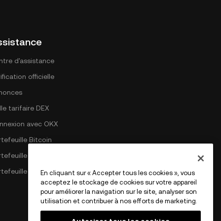
ssistance
ntre d'assistance
ification officielle
nonces
lle tarifaire DEX
nnexion avec OKX
tefeuille Bitcoin
rtefeuille Ethereum
tefeuille Solana
En cliquant sur « Accepter tous les cookies », vous
acceptez le stockage de cookies sur votre appareil
pour améliorer la navigation sur le site, analyser son
utilisation et contribuer à nos efforts de marketing.