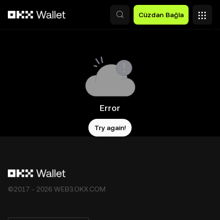
Ana İçeriğe Atla
Cüzdan Bağla
Error
Try again!
©2017 - 2026 WEB3.OKX.COM