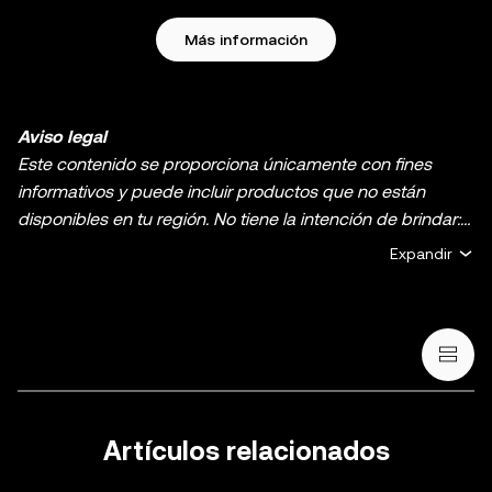
Más información
Aviso legal
Este contenido se proporciona únicamente con fines
informativos y puede incluir productos que no están
disponibles en tu región. No tiene la intención de brindar:
(i) asesoramiento o recomendaciones de inversión, (ii)
Expandir
ofertas o solicitudes de compra, venta o holding de
criptos o activos digitales, (iii) asesoramiento financiero,
contable, legal o fiscal. El holding de criptos o activos
digitales, incluidas las stablecoins y los NFT, implica un
riesgo alto y puede fluctuar considerablemente. Te
recomendamos que analices si el trading o el holding de
criptos o activos digitales es adecuado para ti en función
Artículos relacionados
de tu situación financiera. Consulta con un asesor legal,