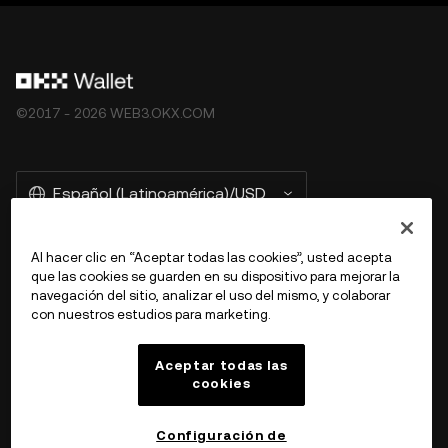
©2017 - 2026 WEB3.OKX.COM
Español (Latinoamérica)/USD
Al hacer clic en “Aceptar todas las cookies”, usted acepta
que las cookies se guarden en su dispositivo para mejorar la
Más información sobre OKX Web3
navegación del sitio, analizar el uso del mismo, y colaborar
con nuestros estudios para marketing.
Producto
Aceptar todas las
cookies
Soporte
Configuración de