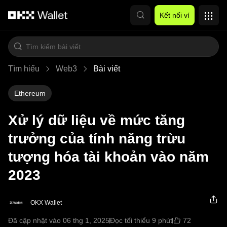
Chuyển đến nội dung chính
Kết nối ví
Tìm hiểu
Web3
Bài viết
Ethereum
Xử lý dữ liệu về mức tăng
trưởng của tính năng trừu
tượng hóa tài khoản vào năm
2023
OKX Wallet
72
Đã cập nhật vào 06 thg 1, 2025
Đọc tối thiểu 9 phút