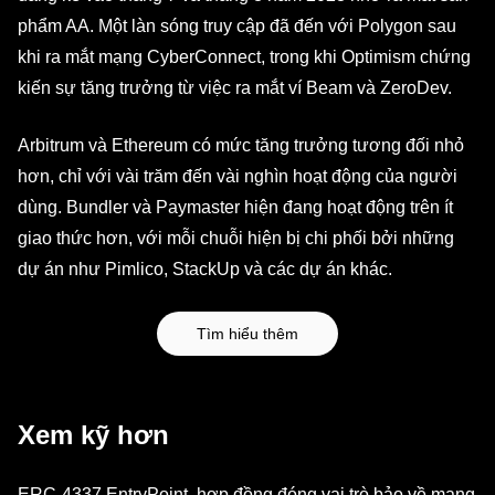
phẩm AA. Một làn sóng truy cập đã đến với Polygon sau
khi ra mắt mạng CyberConnect, trong khi Optimism chứng
kiến sự tăng trưởng từ việc ra mắt ví Beam và ZeroDev.
Arbitrum và Ethereum có mức tăng trưởng tương đối nhỏ
hơn, chỉ với vài trăm đến vài nghìn hoạt động của người
dùng. Bundler và Paymaster hiện đang hoạt động trên ít
giao thức hơn, với mỗi chuỗi hiện bị chi phối bởi những
dự án như Pimlico, StackUp và các dự án khác.
Tìm hiểu thêm
Xem kỹ hơn
ERC-4337 EntryPoint, hợp đồng đóng vai trò bảo về mạng