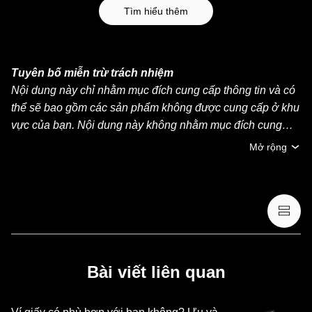
Tìm hiểu thêm
Tuyên bố miễn trừ trách nhiệm
Nội dung này chỉ nhằm mục đích cung cấp thông tin và có
thể sẽ bao gồm các sản phẩm không được cung cấp ở khu
vực của bạn. Nội dung này không nhằm mục đích cung
cấp (i) lời khuyên đầu tư hoặc khuyến nghị đầu tư, (ii) lời
Mở rộng
đề nghị hoặc chào mời mua, bán hoặc nắm giữ crypto/tài
sản kỹ thuật số hoặc (iii) lời khuyên về tài chính, kế toán,
pháp lý hoặc thuế. Việc nắm giữ crypto/tài sản kỹ thuật số,
bao gồm stablecoin và NFT, có mức độ rủi ro cao và có thể
biến động mạnh. Bạn nên cân nhắc cẩn thận xem việc
giao dịch hoặc nắm giữ crypto/tài sản kỹ thuật số có phù
hợp với điều kiện tài chính của mình hay không. Vui lòng
Bài viết liên quan
tham khảo ý kiến chuyên gia pháp lý/thuế/đầu tư nếu có
thắc mắc về hoàn cảnh cụ thể của bạn. Thông tin (bao