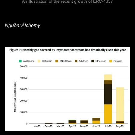
An illustration of the recent growth of ERC-4337
Nguồn: Alchemy