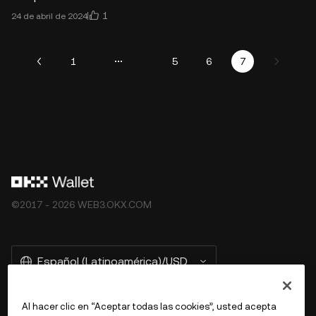
1
24 de abril de 2024
1
5
6
7
©2017 - 2026 WEB3.OKX.COM
Español (Latinoamérica)/USD
Al hacer clic en “Aceptar todas las cookies”, usted acepta